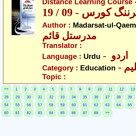
Distance Learning Course -
 کورس - 09 / 19
Author :
Madarsat-ul-Qaem(
مدرستل قائم
Translator :
- اردو
Language :
Urdu
- یم
Category :
Education
Topic :
<<
1
2
3
4
5
6
7
8
9
10
11
12
13
28
29
30
31
32
33
34
35
36
37
38
39
54
55
56
57
58
59
60
61
62
63
64
65
>>
80
81
82
83
84
85
86
87
88