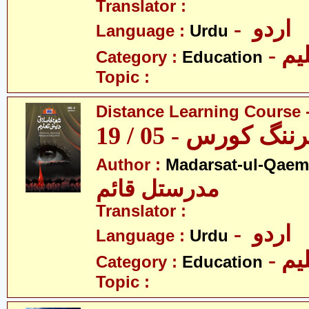
Translator :
- اردو
Language :
Urdu
- یم
Category :
Education
Topic :
Distance Learning Course -
 کورس - 05 / 19
Author :
Madarsat-ul-Qaem(
مدرستل قائم
Translator :
- اردو
Language :
Urdu
- یم
Category :
Education
Topic :