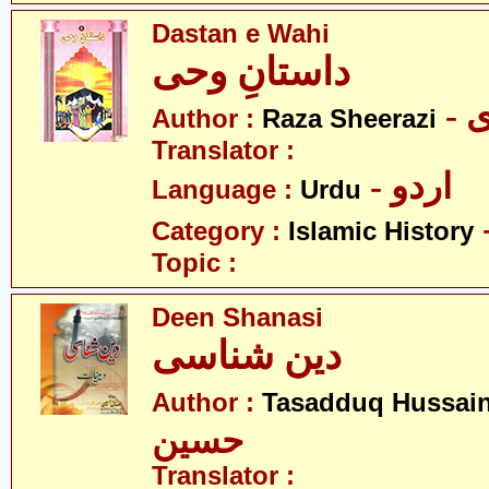
Dastan e Wahi
داستانِ وحی
-
Author :
Raza Sheerazi
Translator :
- اردو
Language :
Urdu
Category :
Islamic History
Topic :
Deen Shanasi
دین شناسی
Author :
Tasadduq Hussai
حسین
Translator :