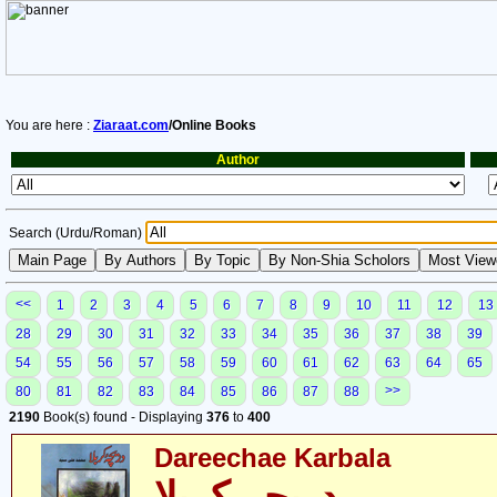
You are here :
Ziaraat.com
/Online Books
Author
Search (Urdu/Roman)
<<
1
2
3
4
5
6
7
8
9
10
11
12
13
28
29
30
31
32
33
34
35
36
37
38
39
54
55
56
57
58
59
60
61
62
63
64
65
>>
80
81
82
83
84
85
86
87
88
2190
Book(s) found - Displaying
376
to
400
Dareechae Karbala