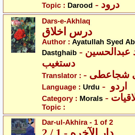
- درود
Topic :
Darood
Dars-e-Akhlaq
درس اخلاق
Author :
Ayatullah Syed A
- آیت اللہ سیّد عبدالحسین
Dastghaib
دستغیب
-  شجاعطی
Translator :
- اردو
Language :
Urdu
- قیات
Category :
Morals
Topic :
Dar-ul-Akhira - 1 of 2
دار الآخره - 1 / 2