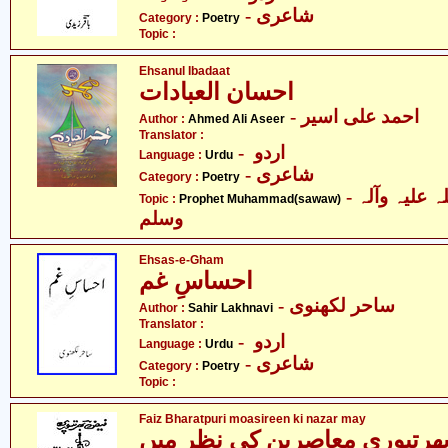
- شاعری
Category :
Poetry
Topic :
Ehsanul Ibadaat
احسان العبادات
- احمد علی اسیر
Author :
Ahmed Ali Aseer
Translator :
- اردو
Language :
Urdu
- شاعری
Category :
Poetry
- حضرت محمد صلی اللہ علیہ وآلہ
Topic :
Prophet Muhammad(sawaw)
وسلم
Ehsas-e-Gham
احساسِ غم
- ساحر لکھنوی
Author :
Sahir Lakhnavi
Translator :
- اردو
Language :
Urdu
- شاعری
Category :
Poetry
Topic :
Faiz Bharatpuri moasireen ki nazar may
ھرتپوری معاصرین کی نظر میں