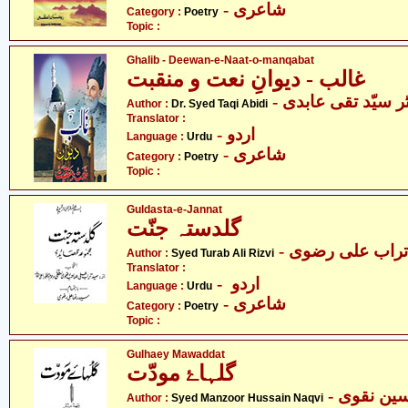
- شاعری
Category :
Poetry
Topic :
Ghalib - Deewan-e-Naat-o-manqabat
غالب - دیوانِ نعت و منقبت
- ر سیّد تقی عابدی
Author :
Dr. Syed Taqi Abidi
Translator :
- اردو
Language :
Urdu
- شاعری
Category :
Poetry
Topic :
Guldasta-e-Jannat
گلدستہ جنّت
- تراب علی رضوی
Author :
Syed Turab Ali Rizvi
Translator :
- اردو
Language :
Urdu
- شاعری
Category :
Poetry
Topic :
Gulhaey Mawaddat
گلہاۓ مودّت
- ین نقوی
Author :
Syed Manzoor Hussain Naqvi