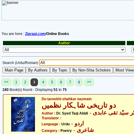
You are here :
Ziaraat.com
/Online Books
Author
Search (Urdu/Roman)
<<
>>
1
2
3
4
5
6
7
8
180
Book(s) found - Displaying
51
to
75
Do tareekhi shahkar nazmain
دو تاریخی شاہکار نظمیں
- ر سیّد تقی عابدی
Author :
Dr. Syed Taqi Abidi
Translator :
- اردو
Language :
Urdu
- شاعری
Category :
Poetry