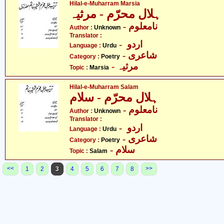
Hilal-e-Muharram Marsia
ہلال محرّم - مرثیہ
- نامعلوم
Author :
Unknown
Translator :
- اردو
Language :
Urdu
- شاعری
Category :
Poetry
- مرثیہ
Topic :
Marsia
Hilal-e-Muharram Salam
ہلال محرّم - سلام
- نامعلوم
Author :
Unknown
Translator :
- اردو
Language :
Urdu
- شاعری
Category :
Poetry
- سلام
Topic :
Salam
<<
>>
1
2
3
4
5
6
7
8