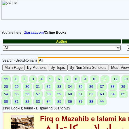
You are here :
Ziaraat.com
/Online Books
Author
Search (Urdu/Roman)
<<
1
2
3
4
5
6
7
8
9
10
11
12
13
28
29
30
31
32
33
34
35
36
37
38
39
54
55
56
57
58
59
60
61
62
63
64
65
>>
80
81
82
83
84
85
86
87
88
2190
Book(s) found - Displaying
501
to
525
Firq o Mazahib e Islami ka 