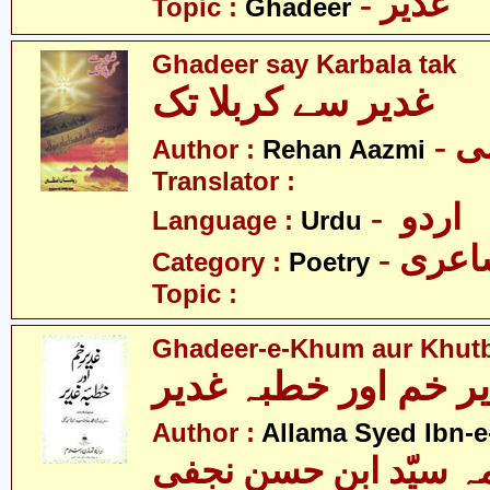
- غدیر
Topic :
Ghadeer
Ghadeer say Karbala tak
غدیر سے کربلا تک
- 
Author :
Rehan Aazmi
Translator :
- اردو
Language :
Urdu
- عری
Category :
Poetry
Topic :
Ghadeer-e-Khum aur Khut
ر خم اور خطبہ غدیر
Author :
Allama Syed Ibn-e
ہ سیّد ابن حسن نجفی