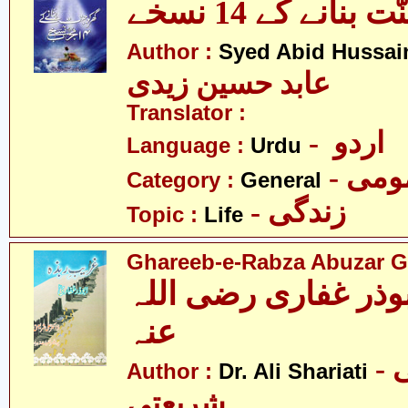
بنانے کے 14 نسخے
Author :
Syed Abid Hussain
عابد حسین زیدی
Translator :
- اردو
Language :
Urdu
- می
Category :
General
- زندگی
Topic :
Life
Ghareeb-e-Rabza Abuzar Gha
وذر غفاری رضی اللہ
عنہ
- ڈاکٹر علی
Author :
Dr. Ali Shariati
شریعتی