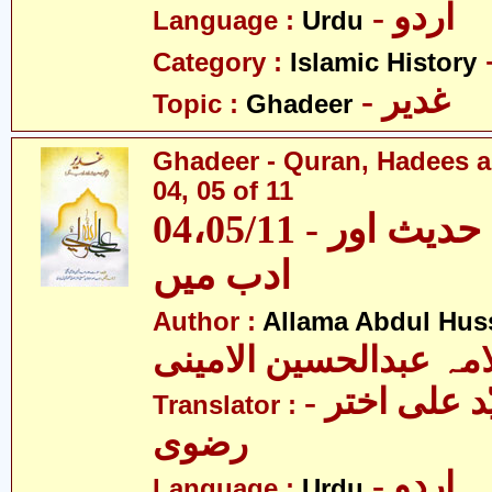
- اردو
Language :
Urdu
Category :
Islamic History
- غدیر
Topic :
Ghadeer
Ghadeer - Quran, Hadees a
04, 05 of 11
04،05/11 - غدیر - قرآن، حدیث اور
ادب میں
Author :
Allama Abdul Huss
مہ عبدالحسین الامینی
- مولانا سیّد علی اختر
Translator :
رضوی
- اردو
Language :
Urdu