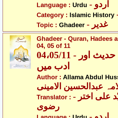
- اردو
Language :
Urdu
Category :
Islamic History
- غدیر
Topic :
Ghadeer
Ghadeer - Quran, Hadees a
04, 05 of 11
04،05/11 - غدیر - قرآن، حدیث اور
ادب میں
Author :
Allama Abdul Huss
مہ عبدالحسین الامینی
- مولانا سیّد علی اختر
Translator :
رضوی
- اردو
Language :
Urdu