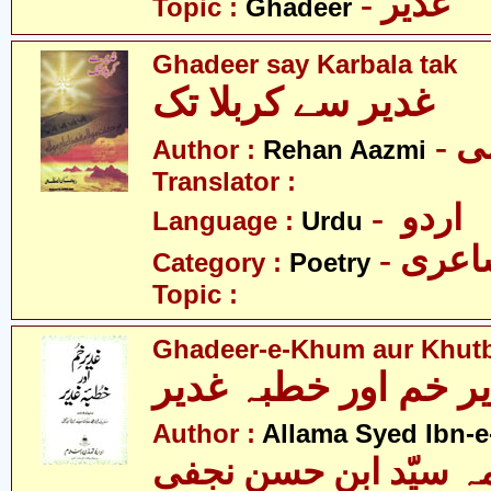
- غدیر
Topic :
Ghadeer
Ghadeer say Karbala tak
غدیر سے کربلا تک
- 
Author :
Rehan Aazmi
Translator :
- اردو
Language :
Urdu
- عری
Category :
Poetry
Topic :
Ghadeer-e-Khum aur Khut
ر خم اور خطبہ غدیر
Author :
Allama Syed Ibn-e
ہ سیّد ابن حسن نجفی