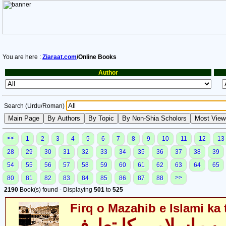
You are here :
Ziaraat.com
/Online Books
Author
Search (Urdu/Roman)
<<
1
2
3
4
5
6
7
8
9
10
11
12
13
28
29
30
31
32
33
34
35
36
37
38
39
54
55
56
57
58
59
60
61
62
63
64
65
>>
80
81
82
83
84
85
86
87
88
2190
Book(s) found - Displaying
501
to
525
Firq o Mazahib e Islami ka 