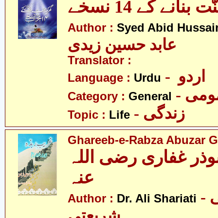
بنانے کے 14 نسخے
Author :
Syed Abid Hussain
عابد حسین زیدی
Translator :
- اردو
Language :
Urdu
- می
Category :
General
- زندگی
Topic :
Life
Ghareeb-e-Rabza Abuzar Gha
وذر غفاری رضی اللہ
عنہ
- ڈاکٹر علی
Author :
Dr. Ali Shariati
شریعتی