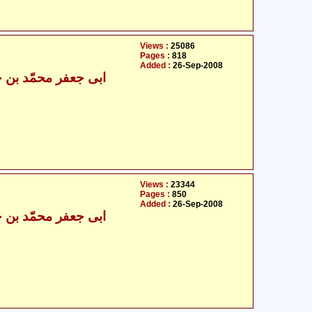
Views :
25086
Pages :
818
Added :
26-Sep-2008
Views :
23344
Pages :
850
Added :
26-Sep-2008