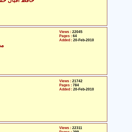
- حافظ اقبال حسین جاوید
Views :
22045
Pages :
64
Added :
20-Feb-2010
مح
Views :
21742
Pages :
784
Added :
20-Feb-2010
Views :
22311