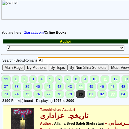
You are here :
Ziaraat.com
/Online Books
Author
Search (Urdu/Roman)
<<
1
2
3
4
5
6
7
8
9
10
11
12
13
37
38
39
40
41
42
43
44
45
46
47
48
73
74
75
76
77
78
79
80
81
82
83
84
2190
Book(s) found - Displaying
1976
to
2000
Tareekhchae Azadari
تاریخچہ عزاداری
- رستانی
Author :
Allama Syed Saleh Shehrstani