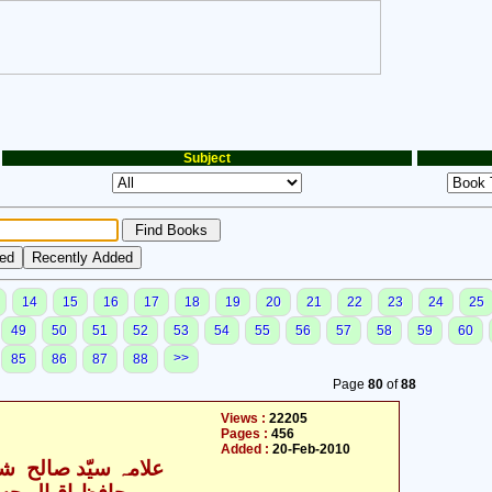
Subject
14
15
16
17
18
19
20
21
22
23
24
25
49
50
51
52
53
54
55
56
57
58
59
60
>>
85
86
87
88
Page
80
of
88
Views :
22205
Pages :
456
Added :
20-Feb-2010
علامہ سیّد صالح شہ