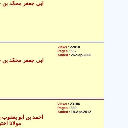
Views :
22010
Pages :
532
Added :
26-Sep-2008
Views :
23186
Pages :
389
Added :
18-Apr-2012
- احمد بن ابو یعقوب بن جعفر
مولانا اختر