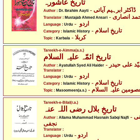
تاریخ عاشورہ
- ڈاکٹر ابرہیم آیاتی
Author :
Dr. Ibrahim Aayti
- د انصاری
Translator :
Mustajab Ahmed Ansari
- اردو
Language :
Urdu
- تاریخِ اسلام
Category :
Islamic History
- کربلا
Topic :
Karbala
Tareekh-e-Aimma(a.s.)
تاریخ ائمّہ علیہ السلام
- ّد علی حیدر
Author :
Ayatullah Syed Ali Haider
Translator :
- اردو
Language :
Urdu
- تاریخِ اسلام
Category :
Islamic History
- صومین علیہ السلام
Topic :
Masoomeen(a.s.)
Tareekh-e-Bilal(r.a.)
تاریخِ بلال رضی اللہ عنہ
- علامہ محمّد حسنین سابقی
Author :
Allama Muhammad Hasnain Sabqi Najfi
نجفی
Translator :
- اردو
Language :
Urdu