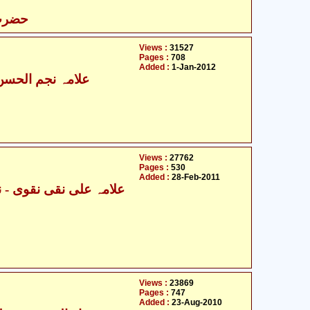
حضرت 
Views :
31527
Pages :
708
Added :
1-Jan-2012
علامہ نجم الحسن 
Views :
27762
Pages :
530
Added :
28-Feb-2011
Views :
23869
Pages :
747
Added :
23-Aug-2010