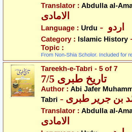
Translator :
Abdulla al-Am
الامادی
- اردو
Language :
Urdu
Category :
Islamic History
Topic :
From Non-Shia Scholor. Included for r
Tareekh-e-Tabri - 5 of 7
تاریخ طبری 7/5
Author :
Abi Jafer Muhamm
-  بن جریر طبری
Tabri
Translator :
Abdulla al-Am
الامادی