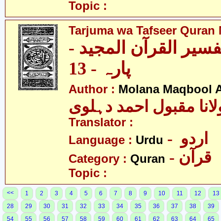
Topic :
Tarjuma wa Tafseer Quran 
تفسیر القرآن المجید
پارہ - 13
Author :
Molana Maqbool 
لانا مقبول احمد دہلوی
Translator :
- اردو
Language :
Urdu
- قرآن
Category :
Quran
Topic :
<<
1
2
3
4
5
6
7
8
9
10
11
12
13
28
29
30
31
32
33
34
35
36
37
38
39
54
55
56
57
58
59
60
61
62
63
64
65