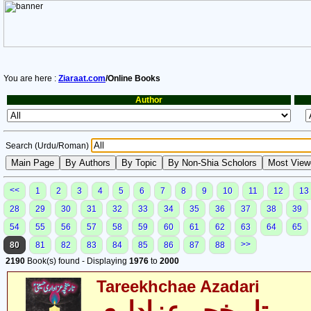
You are here :
Ziaraat.com
/Online Books
Author
Search (Urdu/Roman)
<<
1
2
3
4
5
6
7
8
9
10
11
12
13
28
29
30
31
32
33
34
35
36
37
38
39
54
55
56
57
58
59
60
61
62
63
64
65
>>
80
81
82
83
84
85
86
87
88
2190
Book(s) found - Displaying
1976
to
2000
Tareekhchae Azadari