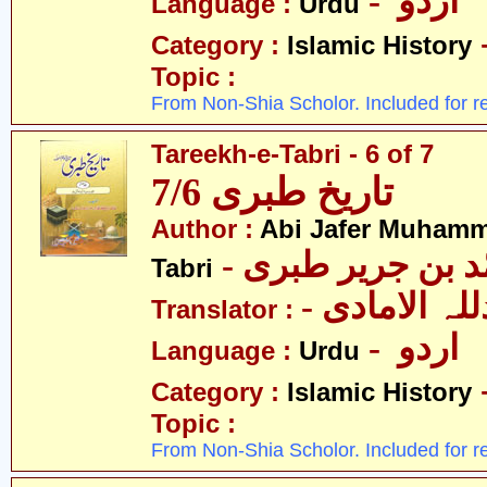
- اردو
Language :
Urdu
Category :
Islamic History
Topic :
From Non-Shia Scholor. Included for r
Tareekh-e-Tabri - 6 of 7
تاریخ طبری 7/6
Author :
Abi Jafer Muhamm
-  بن جریر طبری
Tabri
- لہ الامادی
Translator :
- اردو
Language :
Urdu
Category :
Islamic History
Topic :
From Non-Shia Scholor. Included for r