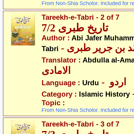
From Non-Shia Scholor. Included for r
Tareekh-e-Tabri - 2 of 7
تاریخ طبری 7/2
Author :
Abi Jafer Muhamm
-  بن جریر طبری
Tabri
Translator :
Abdulla al-Am
الامادی
- اردو
Language :
Urdu
Category :
Islamic History
Topic :
From Non-Shia Scholor. Included for r
Tareekh-e-Tabri - 3 of 7