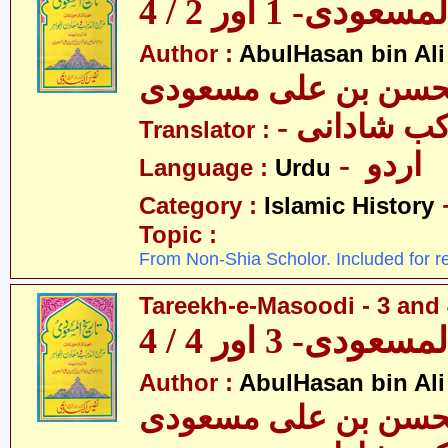
عودی- 1 اور 2 / 4
Author :
AbulHasan bin Al
- ب شادانی
Translator :
- اردو
Language :
Urdu
Category :
Islamic History
Topic :
From Non-Shia Scholor. Included for r
Tareekh-e-Masoodi - 3 and 
عودی- 3 اور 4 / 4
Author :
AbulHasan bin Al