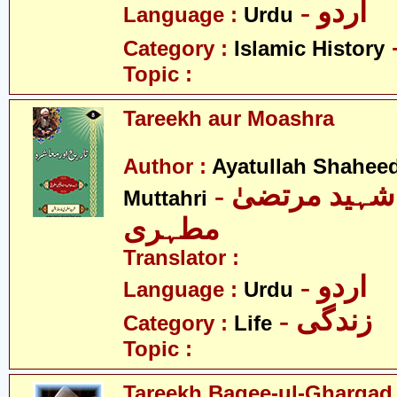
- اردو
Language :
Urdu
Category :
Islamic History
Topic :
Tareekh aur Moashra
Author :
Ayatullah Shahee
- آیت اللہ شہید مرتضیٰ
Muttahri
مطہری
Translator :
- اردو
Language :
Urdu
- زندگی
Category :
Life
Topic :
Tareekh Baqee-ul-Gharqad