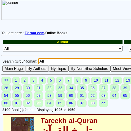
You are here :
Ziaraat.com
/Online Books
Author
Search (Urdu/Roman)
<<
1
2
3
4
5
6
7
8
9
10
11
12
13
28
29
30
31
32
33
34
35
36
37
38
39
54
55
56
57
58
59
60
61
62
63
64
65
>>
80
81
82
83
84
85
86
87
88
2190
Book(s) found - Displaying
1926
to
1950
Tareekh al-Quran