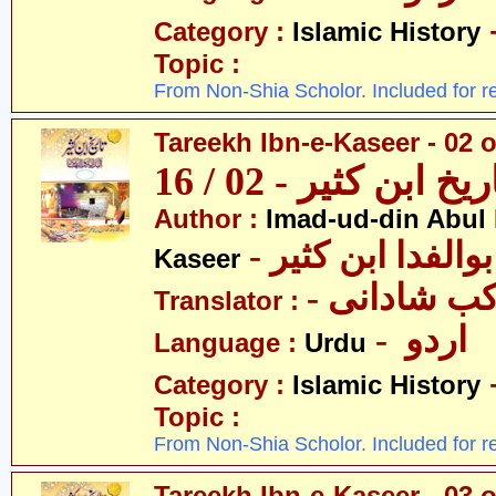
Category :
Islamic History
Topic :
From Non-Shia Scholor. Included for r
Tareekh Ibn-e-Kaseer - 02 o
ریخ ابن کثیر - 02 / 16
Author :
Imad-ud-din Abul 
- الفدا ابن کثیر
Kaseer
- ب شادانی
Translator :
- اردو
Language :
Urdu
Category :
Islamic History
Topic :
From Non-Shia Scholor. Included for r