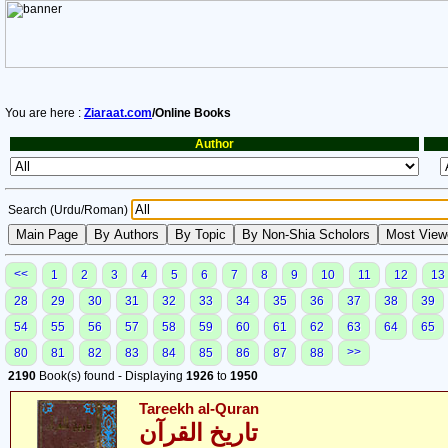
You are here :
Ziaraat.com
/Online Books
Author
Search (Urdu/Roman)
<<
1
2
3
4
5
6
7
8
9
10
11
12
13
28
29
30
31
32
33
34
35
36
37
38
39
54
55
56
57
58
59
60
61
62
63
64
65
>>
80
81
82
83
84
85
86
87
88
2190
Book(s) found - Displaying
1926
to
1950
Tareekh al-Quran
تاریخ القرآن