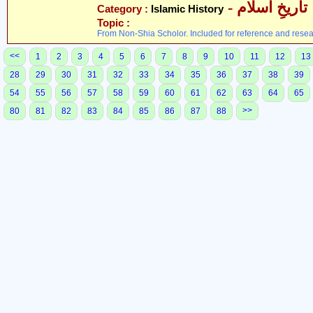
- تاریخِ اسلام
Category :
Islamic History
Topic :
From Non-Shia Scholor. Included for reference and resea
<<
1
2
3
4
5
6
7
8
9
10
11
12
13
28
29
30
31
32
33
34
35
36
37
38
39
54
55
56
57
58
59
60
61
62
63
64
65
>>
80
81
82
83
84
85
86
87
88