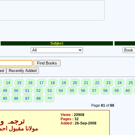
Subject
14
15
16
17
18
19
20
21
22
23
24
25
49
50
51
52
53
54
55
56
57
58
59
60
>>
85
86
87
88
Page
81
of
88
Views :
20908
Pages :
32
ترجمہ و ت
Added :
26-Sep-2008
مولانا مقبول احمد