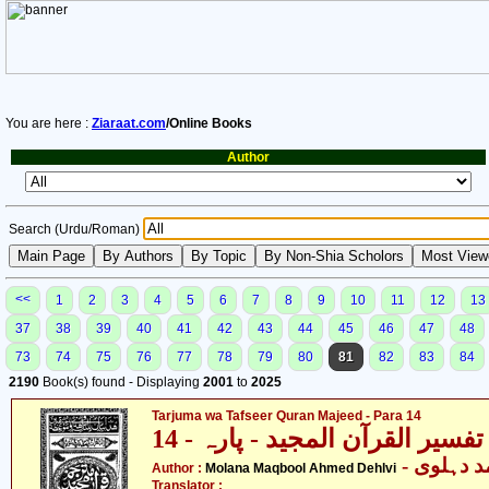
You are here :
Ziaraat.com
/Online Books
Author
Search (Urdu/Roman)
<<
1
2
3
4
5
6
7
8
9
10
11
12
13
37
38
39
40
41
42
43
44
45
46
47
48
73
74
75
76
77
78
79
80
81
82
83
84
2190
Book(s) found - Displaying
2001
to
2025
Tarjuma wa Tafseer Quran Majeed - Para 14
فسیر القرآن المجید - پارہ - 14
-  دہلوی
Author :
Molana Maqbool Ahmed Dehlvi
Translator :