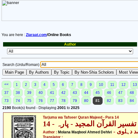
You are here :
Ziaraat.com
/Online Books
Author
Search (Urdu/Roman)
<<
1
2
3
4
5
6
7
8
9
10
11
12
13
37
38
39
40
41
42
43
44
45
46
47
48
73
74
75
76
77
78
79
80
81
82
83
84
2190
Book(s) found - Displaying
2001
to
2025
Tarjuma wa Tafseer Quran Majeed - Para 14
فسیر القرآن المجید - پارہ - 14
-  دہلوی
Author :
Molana Maqbool Ahmed Dehlvi
Translator :