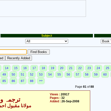
Subject
14
15
16
17
18
19
20
21
22
23
24
25
49
50
51
52
53
54
55
56
57
58
59
60
>>
85
86
87
88
Page
81
of
88
Views :
20917
Pages :
32
ترجمہ و ت
Added :
26-Sep-2008
مولانا مقبول احمد