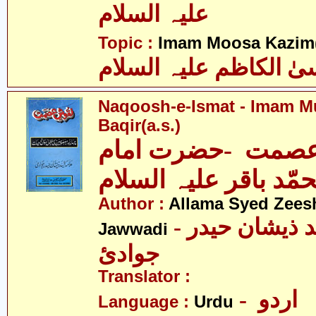
علیہ السلام
Topic :
Imam Moosa Kazim(
ٰ الکاظم علیہ السلام
Naqoosh-e-Ismat - Imam
Baqir(a.s.)
صمت -حضرت امام
مّد باقر علیہ السلام
Author :
Allama Syed Zees
- علامہ سیّد ذیشان حیدر
Jawwadi
جوادئ
Translator :
- اردو
Language :
Urdu