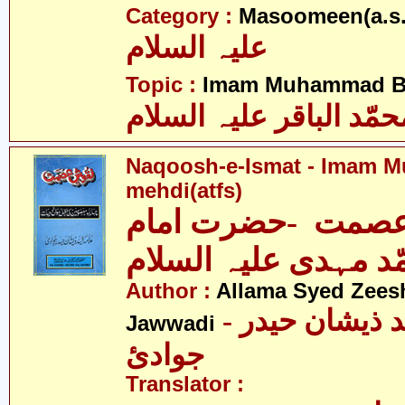
Category :
Masoomeen(a.s.
علیہ السلام
Topic :
Imam Muhammad Baq
حمّد الباقر علیہ السلام
Naqoosh-e-Ismat - Imam
mehdi(atfs)
صمت -حضرت امام
د مہدی علیہ السلام
Author :
Allama Syed Zees
- علامہ سیّد ذیشان حیدر
Jawwadi
جوادئ
Translator :