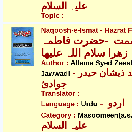
علیہ السلام
Topic :
Naqoosh-e-Ismat - Hazrat F
مت -حضرت فاطمہ
زھرا سلام اللہ علیھا
Author :
Allama Syed Zees
- علامہ سیّد ذیشان حیدر
Jawwadi
جوادئ
Translator :
- اردو
Language :
Urdu
Category :
Masoomeen(a.s.
علیہ السلام