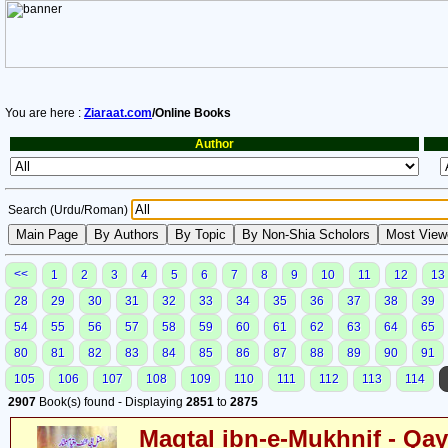
You are here :
Ziaraat.com
/Online Books
Author
Search (Urdu/Roman)
<<
1
2
3
4
5
6
7
8
9
10
11
12
13
28
29
30
31
32
33
34
35
36
37
38
39
54
55
56
57
58
59
60
61
62
63
64
65
80
81
82
83
84
85
86
87
88
89
90
91
105
106
107
108
109
110
111
112
113
114
2907
Book(s) found - Displaying
2851
to
2875
Maqtal ibn-e-Mukhnif - Qa