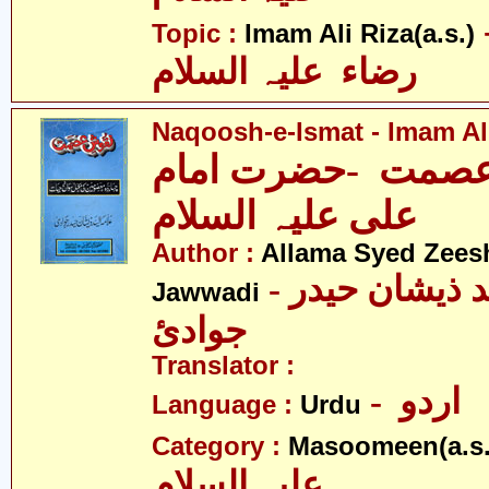
- لی
Topic :
Imam Ali Riza(a.s.)
رضاء علیہ السلام
Naqoosh-e-Ismat - Imam Ali
صمت -حضرت امام
علی علیہ السلام
Author :
Allama Syed Zees
- علامہ سیّد ذیشان حیدر
Jawwadi
جوادئ
Translator :
- اردو
Language :
Urdu
Category :
Masoomeen(a.s.
علیہ السلام