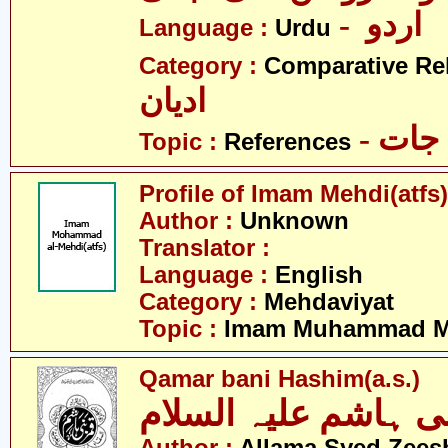
- اردو
Language :
Urdu
Category :
Comparative Re
ادیان
- جات
Topic :
References
Profile of Imam Mehdi(atfs)
Author :
Unknown
Translator :
Language :
English
Category :
Mehdaviyat
Topic :
Imam Muhammad Me
Qamar bani Hashim(a.s.)
ی ہاشم علیہ السلام