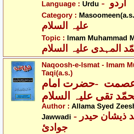
- اردو
Language :
Urdu
Category :
Masoomeen(a.s.
علیہ السلام
Topic :
Imam Muhammad Me
ّد المہدی علیہ السلام
Naqoosh-e-Ismat - Imam
Taqi(a.s.)
صمت -حضرت امام
مّد تقی علیہ السلام
Author :
Allama Syed Zees
- علامہ سیّد ذیشان حیدر
Jawwadi
جوادئ