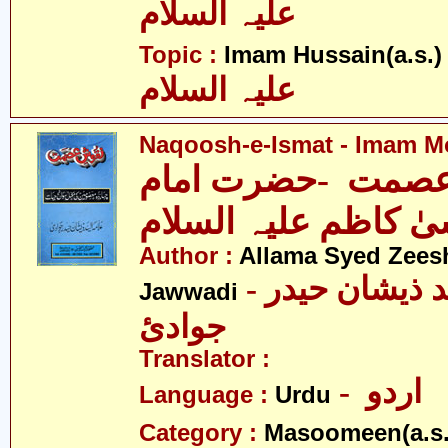
علیہ السلام
- 
Topic :
Imam Hussain(a.s.)
علیہ السلام
Naqoosh-e-Ismat - Imam Mo
صمت -حضرت امام
ٰ کاظم علیہ السلام
Author :
Allama Syed Zees
- علامہ سیّد ذیشان حیدر
Jawwadi
جوادئ
Translator :
- اردو
Language :
Urdu
Category :
Masoomeen(a.s.