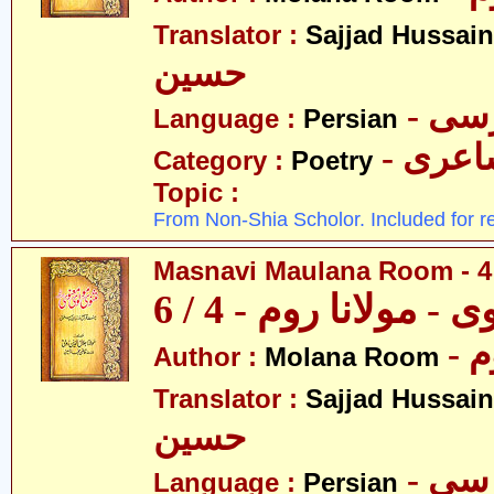
Translator :
Sajjad Hussain
حسین
- سی
Language :
Persian
- عری
Category :
Poetry
Topic :
From Non-Shia Scholor. Included for r
Masnavi Maulana Room - 4 
 - مولانا روم - 4 / 6
- 
Author :
Molana Room
Translator :
Sajjad Hussain
حسین
- سی
Language :
Persian