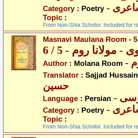
- عری
Category :
Poetry
Topic :
From Non-Shia Scholor. Included for r
Masnavi Maulana Room - 5 
 - مولانا روم - 5 / 6
- 
Author :
Molana Room
Translator :
Sajjad Hussain
حسین
- سی
Language :
Persian
- عری
Category :
Poetry
Topic :
From Non-Shia Scholor. Included for r