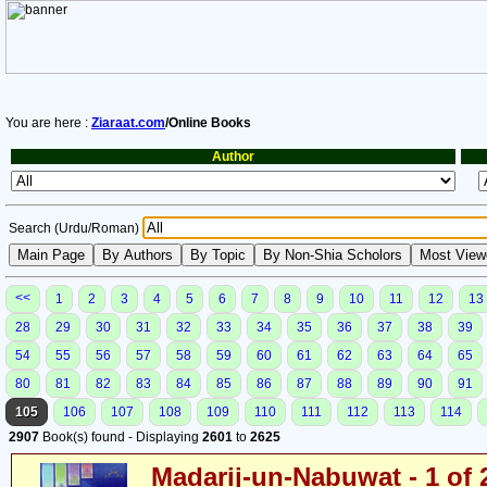
You are here :
Ziaraat.com
/Online Books
Author
Search (Urdu/Roman)
<<
1
2
3
4
5
6
7
8
9
10
11
12
13
28
29
30
31
32
33
34
35
36
37
38
39
54
55
56
57
58
59
60
61
62
63
64
65
80
81
82
83
84
85
86
87
88
89
90
91
105
106
107
108
109
110
111
112
113
114
2907
Book(s) found - Displaying
2601
to
2625
Madarij-un-Nabuwat - 1 of 