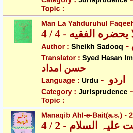
Category :
Jurisprudence
Topic :
Man La Yahduruhul Faqeeh 
يحضره الفقيه - 4 / 4
Author :
Sheikh Sadooq
Translator :
Syed Hasan I
حسن امداد
- اردو
Language :
Urdu
Category :
Jurisprudence
Topic :
Manaqib Ahl-e-Bait(a.s.) - 2
لیہ السلام - 2 / 4