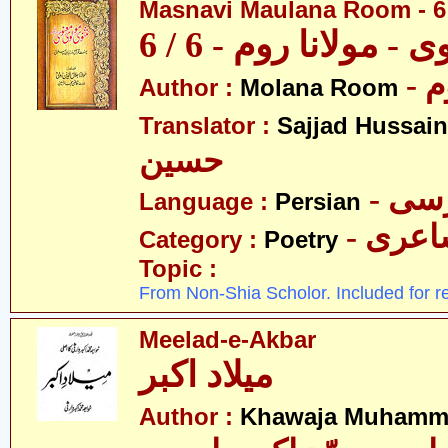
Masnavi Maulana Room - 6 
 - مولانا روم - 6 / 6
- 
Author :
Molana Room
Translator :
Sajjad Hussain
حسین
- سی
Language :
Persian
- عری
Category :
Poetry
Topic :
From Non-Shia Scholor. Included for r
Meelad-e-Akbar
میلاد اکبر
Author :
Khawaja Muhamma