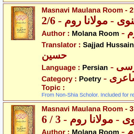
Masnavi Maulana Room - 2 
وی - مولانا روم - 2/6
- 
Author :
Molana Room
Translator :
Sajjad Hussain
حسین
- سی
Language :
Persian
- عری
Category :
Poetry
Topic :
From Non-Shia Scholor. Included for r
Masnavi Maulana Room - 3 
 - مولانا روم - 3 / 6
- 
Author :
Molana Room