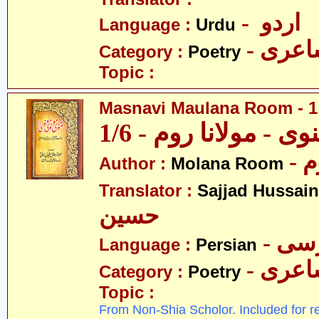
- اردو
Language :
Urdu
- عری
Category :
Poetry
Topic :
Masnavi Maulana Room - 1 
وی - مولانا روم - 1/6
- 
Author :
Molana Room
Translator :
Sajjad Hussain
حسین
- سی
Language :
Persian
- عری
Category :
Poetry
Topic :
From Non-Shia Scholor. Included for r