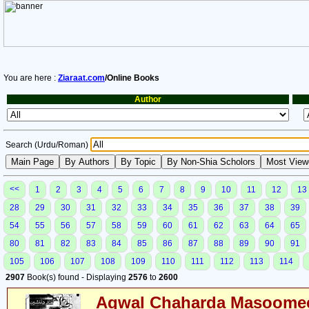
You are here :
Ziaraat.com
/Online Books
Author
Search (Urdu/Roman)
<<
1
2
3
4
5
6
7
8
9
10
11
12
13
28
29
30
31
32
33
34
35
36
37
38
39
54
55
56
57
58
59
60
61
62
63
64
65
80
81
82
83
84
85
86
87
88
89
90
91
105
106
107
108
109
110
111
112
113
114
2907
Book(s) found - Displaying
2576
to
2600
Aqwal Chaharda Masoomee