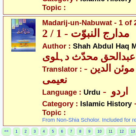
Topic :
Madarij-un-Nabuwat - 1 of 
مدارج النبوّت - 1 / 2
Author :
Shah Abdul Haq M
عبدالحق محدّث دہلوی
- سیّد غلام موئن الدین
Translator :
نعیمی
- اردو
Language :
Urdu
Category :
Islamic History
Topic :
From Non-Shia Scholor. Included for r
<<
1
2
3
4
5
6
7
8
9
10
11
12
13