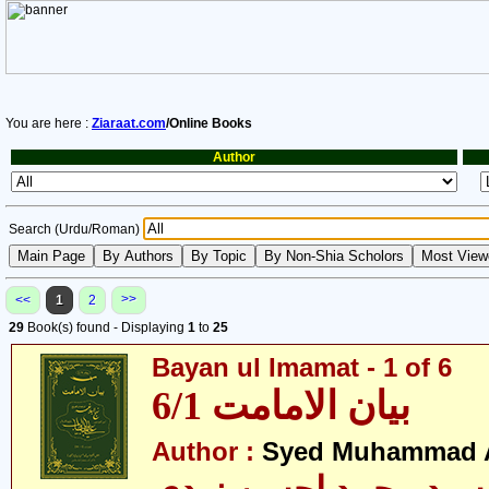
You are here :
Ziaraat.com
/Online Books
Author
Search (Urdu/Roman)
>>
<<
1
2
29
Book(s) found - Displaying
1
to
25
Bayan ul Imamat - 1 of 6
بیان الامامت 6/1
Author :
Syed Muhammad A