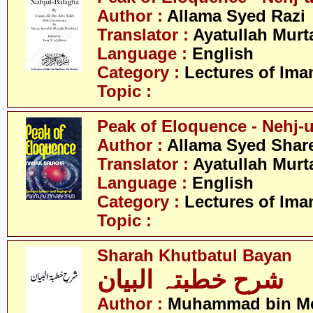
Author :
Allama Syed Razi
Translator :
Ayatullah Murt
Language :
English
Category :
Lectures of Imam
Topic :
Peak of Eloquence - Nehj-u
Author :
Allama Syed Share
Translator :
Ayatullah Murt
Language :
English
Category :
Lectures of Imam
Topic :
Sharah Khutbatul Bayan
شرح خطبتہ البیان
Author :
Muhammad bin M