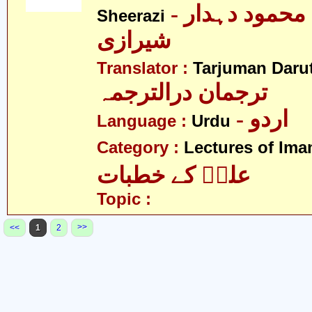
- محمد بن محمود دہدار
Sheerazi
شیرازی
Translator :
Tarjuman Daru
ترجمان درالترجمہ
- اردو
Language :
Urdu
Category :
Lectures of Imam
علیؑ کے خطبات
Topic :
>>
<<
1
2