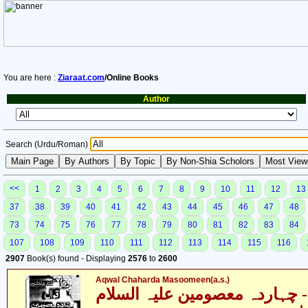
You are here :
Ziaraat.com
/Online Books
Author
Search (Urdu/Roman)
<<
1
2
3
4
5
6
7
8
9
10
11
12
13
37
38
39
40
41
42
43
44
45
46
47
48
73
74
75
76
77
78
79
80
81
82
83
84
107
108
109
110
111
112
113
114
115
116
2907
Book(s) found - Displaying
2576
to
2600
Aqwal Chaharda Masoomeen(a.s.)
- چہاردہ معصومین علیہ السلام