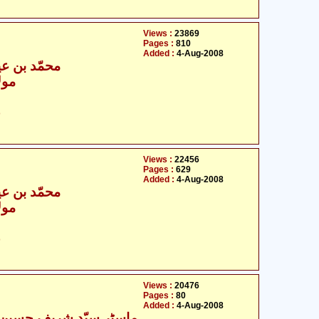
Views :
23869
Pages :
810
Added :
4-Aug-2008
- محمّد بن عیسا تمریزی
مول
ح
Views :
22456
Pages :
629
Added :
4-Aug-2008
- محمّد بن عیسا تمریزی
مول
ح
Views :
20476
Pages :
80
Added :
4-Aug-2008
ماسٹر سیّد شریف حسین ح