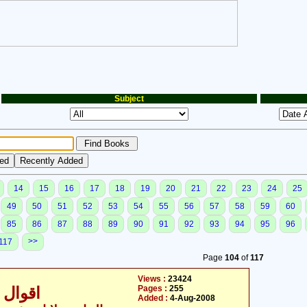
Subject
14
15
16
17
18
19
20
21
22
23
24
25
49
50
51
52
53
54
55
56
57
58
59
60
85
86
87
88
89
90
91
92
93
94
95
96
>>
117
Page
104
of
117
Views :
23424
Pages :
255
اقوال 
Added :
4-Aug-2008