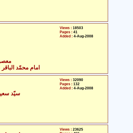
Views :
18503
Pages :
41
Added :
4-Aug-2008
- معصومین علیہ السلام
امام محمّد الباقر ع
Views :
32090
Pages :
132
Added :
4-Aug-2008
سیّد سعید
Views :
23625