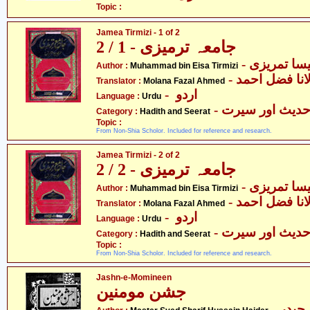
Topic :
Jamea Tirmizi - 1 of 2
جامعہ ترمیزی - 1 / 2
Author :
Muhammad bin Eisa Tirmizi
- انا فضل احمد
Translator :
Molana Fazal Ahmed
- اردو
Language :
Urdu
- دیث اور سیرت
Category :
Hadith and Seerat
Topic :
From Non-Shia Scholor. Included for reference and research.
Jamea Tirmizi - 2 of 2
جامعہ ترمیزی - 2 / 2
Author :
Muhammad bin Eisa Tirmizi
- انا فضل احمد
Translator :
Molana Fazal Ahmed
- اردو
Language :
Urdu
- دیث اور سیرت
Category :
Hadith and Seerat
Topic :
From Non-Shia Scholor. Included for reference and research.
Jashn-e-Momineen
جشن مومنین
- یدر