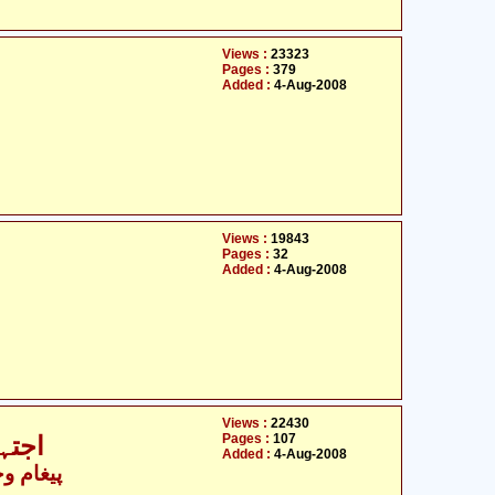
Views :
23323
Pages :
379
Added :
4-Aug-2008
Views :
19843
Pages :
32
Added :
4-Aug-2008
Views :
22430
Pages :
107
اجتہا
Added :
4-Aug-2008
پیغام و