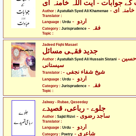
کے جوابات - آیت اللہ خامنہ ای
- امنہ ای
Author :
Ayatullah Syed Ali Khamenae
Translator :
- اردو
Language :
Urdu
- فقہ
Category :
Jurisprudence
Topic :
Jadeed Fiqhi Masael
جدید فقہی مسائل
- آیت اللہ سیّد علی حسین
Author :
Ayatullah Syed Ali Hussain Sistani
سیستانی
- شیخ شفاء نجفی
Translator :
- اردو
Language :
Urdu
- فقہ
Category :
Jurisprudence
Topic :
Jalway - Rubae, Qaseeday
جلوے - رباعی، قصیدے
- ساجد رضوی
Author :
Sajid Rizvi
Translator :
- اردو
Language :
Urdu
- شاعری
Category :
Poetry