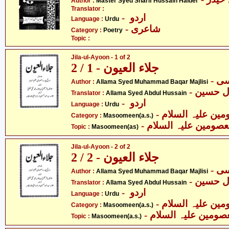
Author :
Master Syed Sharif Hussain Haider
Translator :
- اردو
Language :
Urdu
- شاعری
Category :
Poetry
Topic :
Jila-ul-Ayoon - 1 of 2
جلاء العیون - 1 / 2
Author :
Allama Syed Muhammad Baqar Majlisi
- ل حسین
Translator :
Allama Syed Abdul Hussain
- اردو
Language :
Urdu
Category :
Masoomeen(a.s.)
- صومین علیہ السلام
Topic :
Masoomeen(as)
Jila-ul-Ayoon - 2 of 2
جلاء العیون - 2 / 2
Author :
Allama Syed Muhammad Baqar Majlisi
- ل حسین
Translator :
Allama Syed Abdul Hussain
- اردو
Language :
Urdu
Category :
Masoomeen(a.s.)
- صومین علیہ السلام
Topic :
Masoomeen(a.s.)