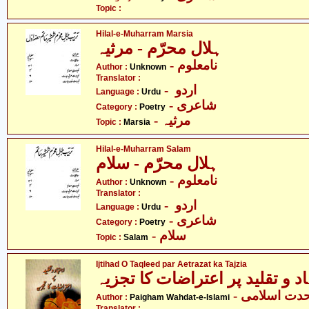
Topic :
Hilal-e-Muharram Marsia
ہلال محرّم - مرثیہ
- نامعلوم
Author :
Unknown
Translator :
- اردو
Language :
Urdu
- شاعری
Category :
Poetry
- مرثیہ
Topic :
Marsia
Hilal-e-Muharram Salam
ہلال محرّم - سلام
- نامعلوم
Author :
Unknown
Translator :
- اردو
Language :
Urdu
- شاعری
Category :
Poetry
- سلام
Topic :
Salam
Ijtihad O Taqleed par Aetrazat ka Tajzia
د و تقلید پر اعتراضات کا تجزیہ
- حدت اسلامی
Author :
Paigham Wahdat-e-Islami
Translator :