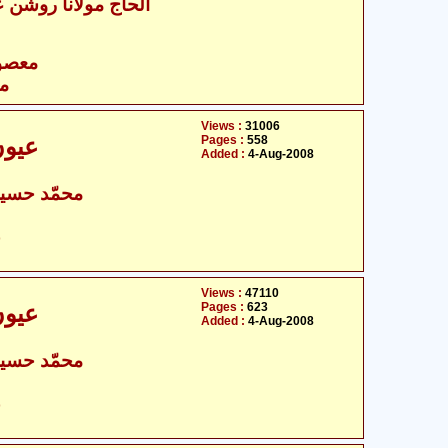
- الحاج مولانا روشن علی نجفی
- معصومین علیہ السلام
مع
Views :
31006
Pages :
558
عیون 
Added :
4-Aug-2008
محمّد حسین
ح
Views :
47110
Pages :
623
عیون 
Added :
4-Aug-2008
محمّد حسین
ح