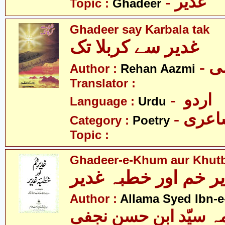
- غدیر
Topic :
Ghadeer
Ghadeer say Karbala tak
غدیر سے کربلا تک
- 
Author :
Rehan Aazmi
Translator :
- اردو
Language :
Urdu
- عری
Category :
Poetry
Topic :
Ghadeer-e-Khum aur Khut
ر خم اور خطبہ غدیر
Author :
Allama Syed Ibn-e
ہ سیّد ابن حسن نجفی