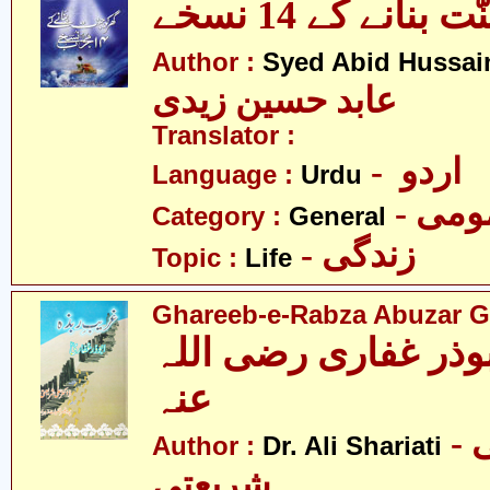
بنانے کے 14 نسخے
Author :
Syed Abid Hussain
عابد حسین زیدی
Translator :
- اردو
Language :
Urdu
- می
Category :
General
- زندگی
Topic :
Life
Ghareeb-e-Rabza Abuzar Gha
وذر غفاری رضی اللہ
عنہ
- ڈاکٹر علی
Author :
Dr. Ali Shariati
شریعتی