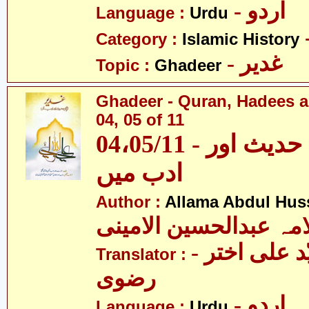
- اردو
Language :
Urdu
Category :
Islamic History
- غدیر
Topic :
Ghadeer
Ghadeer - Quran, Hadees a
04, 05 of 11
04،05/11 - غدیر - قرآن، حدیث اور
ادب میں
Author :
Allama Abdul Huss
مہ عبدالحسین الامینی
- مولانا سیّد علی اختر
Translator :
رضوی
- اردو
Language :
Urdu