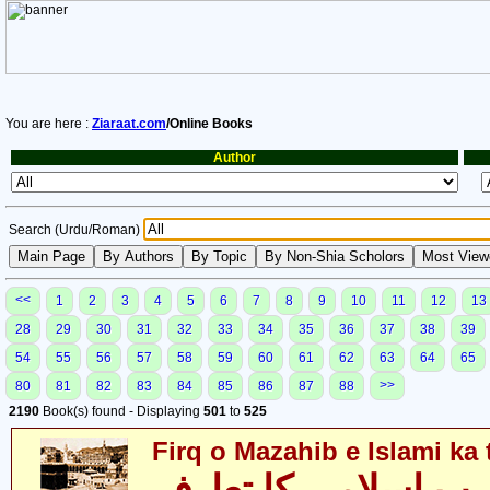
You are here :
Ziaraat.com
/Online Books
Author
Search (Urdu/Roman)
<<
1
2
3
4
5
6
7
8
9
10
11
12
13
28
29
30
31
32
33
34
35
36
37
38
39
54
55
56
57
58
59
60
61
62
63
64
65
>>
80
81
82
83
84
85
86
87
88
2190
Book(s) found - Displaying
501
to
525
Firq o Mazahib e Islami ka 