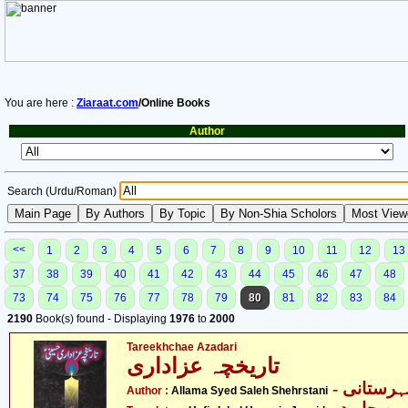
You are here :
Ziaraat.com
/Online Books
Author
Search (Urdu/Roman)
<<
1
2
3
4
5
6
7
8
9
10
11
12
13
37
38
39
40
41
42
43
44
45
46
47
48
73
74
75
76
77
78
79
80
81
82
83
84
2190
Book(s) found - Displaying
1976
to
2000
Tareekhchae Azadari
تاریخچہ عزاداری
- رستانی
Author :
Allama Syed Saleh Shehrstani