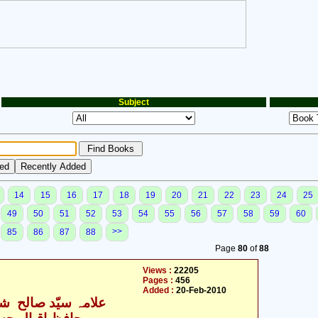
Subject
14
15
16
17
18
19
20
21
22
23
24
25
49
50
51
52
53
54
55
56
57
58
59
60
>>
85
86
87
88
Page
80
of
88
Views :
22205
Pages :
456
Added :
20-Feb-2010
علامہ سیّد صالح شہ