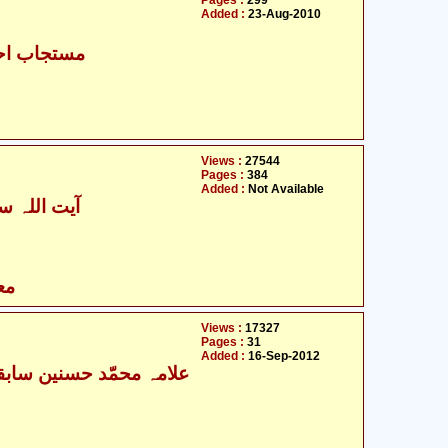
Pages :
299
Added :
23-Aug-2010
مستجاب احم
Views :
27544
Pages :
384
Added :
Not Available
آیت اللہ سی
مع
Views :
17327
Pages :
31
Added :
16-Sep-2012