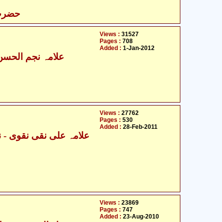
حضرت 
Views :
31527
Pages :
708
Added :
1-Jan-2012
علامہ نجم الحسن 
Views :
27762
Pages :
530
Added :
28-Feb-2011
Views :
23869
Pages :
747
Added :
23-Aug-2010