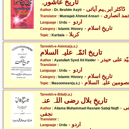
تاریخ عاشورہ
- ڈاکٹر ابرہیم آیاتی
Author :
Dr. Ibrahim Aayti
- د انصاری
Translator :
Mustajab Ahmed Ansari
- اردو
Language :
Urdu
- تاریخِ اسلام
Category :
Islamic History
- کربلا
Topic :
Karbala
Tareekh-e-Aimma(a.s.)
تاریخ ائمّہ علیہ السلام
- ّد علی حیدر
Author :
Ayatullah Syed Ali Haider
Translator :
- اردو
Language :
Urdu
- تاریخِ اسلام
Category :
Islamic History
- صومین علیہ السلام
Topic :
Masoomeen(a.s.)
Tareekh-e-Bilal(r.a.)
تاریخِ بلال رضی اللہ عنہ
- علامہ محمّد حسنین سابقی
Author :
Allama Muhammad Hasnain Sabqi Najfi
نجفی
Translator :
- اردو
Language :
Urdu