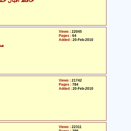
- حافظ اقبال حسین جاوید
Views :
22045
Pages :
64
Added :
20-Feb-2010
مح
Views :
21742
Pages :
784
Added :
20-Feb-2010
Views :
22311