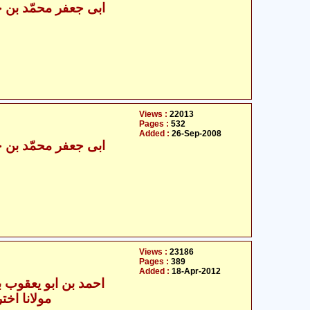
Views :
22013
Pages :
532
Added :
26-Sep-2008
Views :
23186
Pages :
389
Added :
18-Apr-2012
- احمد بن ابو یعقوب بن جعفر
مولانا اختر