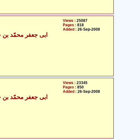
Views :
25087
Pages :
818
Added :
26-Sep-2008
Views :
23345
Pages :
850
Added :
26-Sep-2008