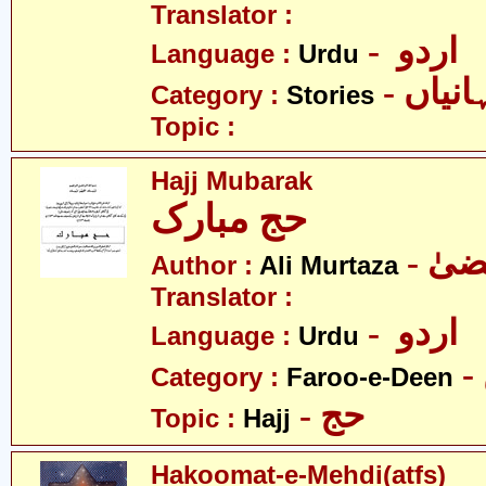
Translator :
- اردو
Language :
Urdu
- نیاں
Category :
Stories
Topic :
Hajj Mubarak
حج مبارک
Author :
Ali Murtaza
Translator :
- اردو
Language :
Urdu
Category :
Faroo-e-Deen
- حج
Topic :
Hajj
Hakoomat-e-Mehdi(atfs)