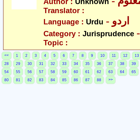
- علوم
Author :
Unknown
Translator :
- اردو
Language :
Urdu
Category :
Jurisprudence
Topic :
<<
1
2
3
4
5
6
7
8
9
10
11
12
13
28
29
30
31
32
33
34
35
36
37
38
39
54
55
56
57
58
59
60
61
62
63
64
65
>>
80
81
82
83
84
85
86
87
88