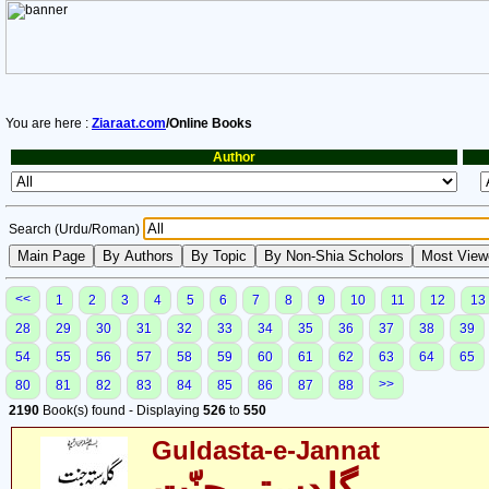
You are here :
Ziaraat.com
/Online Books
Author
Search (Urdu/Roman)
<<
1
2
3
4
5
6
7
8
9
10
11
12
13
28
29
30
31
32
33
34
35
36
37
38
39
54
55
56
57
58
59
60
61
62
63
64
65
>>
80
81
82
83
84
85
86
87
88
2190
Book(s) found - Displaying
526
to
550
Guldasta-e-Jannat