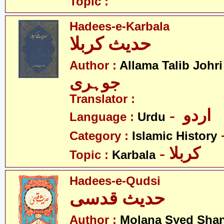
Topic :
Hadees-e-Karbala
حدیث کربلا
-
Author :
Allama Talib Johri
جوہری
Translator :
- اردو
Language :
Urdu
Category :
Islamic History
- کربلا
Topic :
Karbala
Hadees-e-Qudsi
حدیث قدسی
Author :
Molana Syed Sha