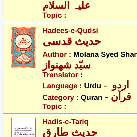
علیہ السلام
Topic :
Hadees-e-Qudsi
حدیث قدسی
Author :
Molana Syed Sha
سیّد شھنواز
Translator :
- اردو
Language :
Urdu
- قرآن
Category :
Quran
Topic :
Hadis-e-Tariq
حدیث طارق