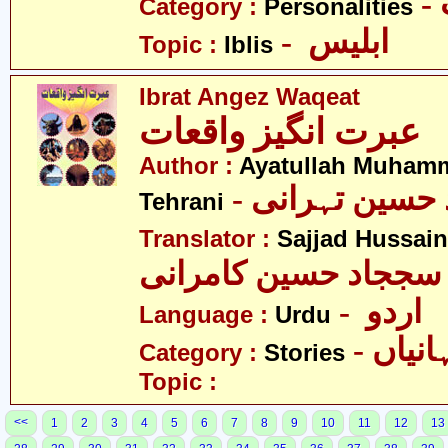
Category :
Personalities
- ابلیس
Topic :
Iblis
Ibrat Angez Waqeat
عبرت انگیز واقعات
Author :
Ayatullah Muham
-  حسین تہرانی
Tehrani
Translator :
Sajjad Hussai
سججاد حسین کامرانی
- اردو
Language :
Urdu
- نیاں
Category :
Stories
Topic :
<<
1
2
3
4
5
6
7
8
9
10
11
12
13