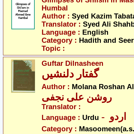
Glimpses of Shiism in Ma
Humbal
Author :
Syed Kazim Tabat
Translator :
Syed Ali Shah
Language :
English
Category :
Hadith and Seer
Topic :
Guftar Dilnasheen
گفتار دلنشیں
Author :
Molana Roshan Ali
روشن علی نجفی
Translator :
- اردو
Language :
Urdu
Category :
Masoomeen(a.s.