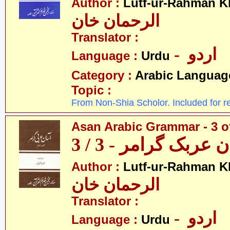
Author :
Lutf-ur-Rahman K
الرحمان خان
Translator :
- اردو
Language :
Urdu
Category :
Arabic Languag
Topic :
From Non-Shia Scholor. Included for r
Asan Arabic Grammar - 3 o
 عربک گرامر - 3 / 3
Author :
Lutf-ur-Rahman K
الرحمان خان
Translator :
- اردو
Language :
Urdu