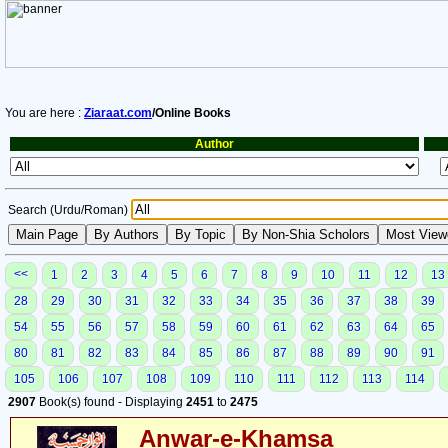
You are here :
Ziaraat.com
/Online Books
Author
Search (Urdu/Roman)
<<
1
2
3
4
5
6
7
8
9
10
11
12
13
28
29
30
31
32
33
34
35
36
37
38
39
54
55
56
57
58
59
60
61
62
63
64
65
80
81
82
83
84
85
86
87
88
89
90
91
105
106
107
108
109
110
111
112
113
114
2907
Book(s) found - Displaying
2451
to
2475
Anwar-e-Khamsa