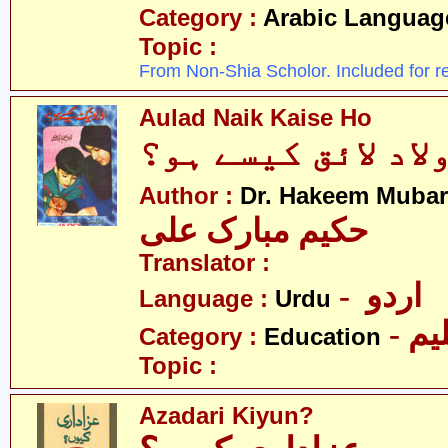
Category :
Arabic Languag
Topic :
From Non-Shia Scholor. Included for r
Aulad Naik Kaise Ho
لاد لائق کیسے ہو؟
Author :
Dr. Hakeem Mubar
حکیم مبارک علی
Translator :
- اردو
Language :
Urdu
- یم
Category :
Education
Topic :
Azadari Kiyun?