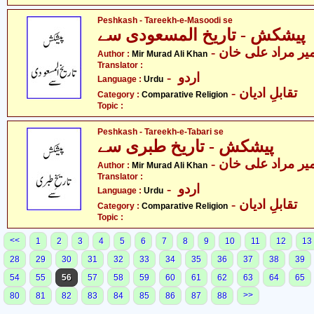
Peshkash - Tareekh-e-Masoodi se
پیشکش - تاریخ المسعودی سے
- یر مراد علی خان
Author :
Mir Murad Ali Khan
Translator :
- اردو
Language :
Urdu
- تقابلِ ادیان
Category :
Comparative Religion
Topic :
Peshkash - Tareekh-e-Tabari se
پیشکش - تاریخ طبری سے
- یر مراد علی خان
Author :
Mir Murad Ali Khan
Translator :
- اردو
Language :
Urdu
- تقابلِ ادیان
Category :
Comparative Religion
Topic :
<<
1
2
3
4
5
6
7
8
9
10
11
12
13
28
29
30
31
32
33
34
35
36
37
38
39
54
55
56
57
58
59
60
61
62
63
64
65
>>
80
81
82
83
84
85
86
87
88