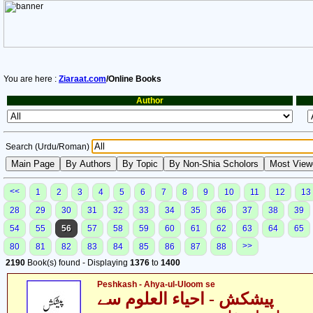
You are here :
Ziaraat.com
/Online Books
Author
Search (Urdu/Roman)
<<
1
2
3
4
5
6
7
8
9
10
11
12
13
28
29
30
31
32
33
34
35
36
37
38
39
54
55
56
57
58
59
60
61
62
63
64
65
>>
80
81
82
83
84
85
86
87
88
2190
Book(s) found - Displaying
1376
to
1400
Peshkash - Ahya-ul-Uloom se
پیشکش - احیاء العلوم سے