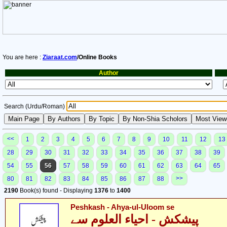
You are here :
Ziaraat.com
/Online Books
Author
Search (Urdu/Roman)
<<
1
2
3
4
5
6
7
8
9
10
11
12
13
28
29
30
31
32
33
34
35
36
37
38
39
54
55
56
57
58
59
60
61
62
63
64
65
>>
80
81
82
83
84
85
86
87
88
2190
Book(s) found - Displaying
1376
to
1400
Peshkash - Ahya-ul-Uloom se
پیشکش - احیاء العلوم سے