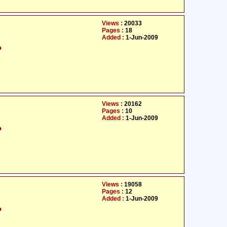
Views :
20033
Pages :
18
Added :
1-Jun-2009
م
Views :
20162
Pages :
10
Added :
1-Jun-2009
م
Views :
19058
Pages :
12
Added :
1-Jun-2009
م