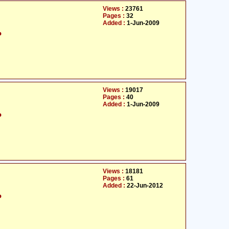
Views :
23761
Pages :
32
Added :
1-Jun-2009
م
Views :
19017
Pages :
40
Added :
1-Jun-2009
م
Views :
18181
Pages :
61
Added :
22-Jun-2012
م