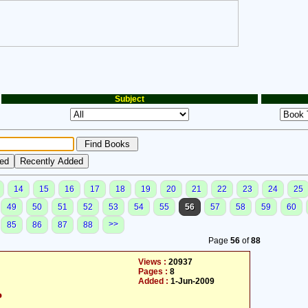
Subject
14
15
16
17
18
19
20
21
22
23
24
25
49
50
51
52
53
54
55
56
57
58
59
60
>>
85
86
87
88
Page
56
of
88
Views :
20937
Pages :
8
Added :
1-Jun-2009
م