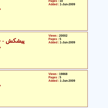
Pages :
10
Added :
1-Jun-2009
م
Views :
20002
Pages :
5
پیشکش - ح
Added :
1-Jun-2009
م
Views :
19868
Pages :
5
Added :
1-Jun-2009
م