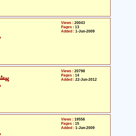
Views :
20043
Pages :
13
Added :
1-Jun-2009
م
Views :
20798
Pages :
14
پیش
Added :
22-Jun-2012
م
Views :
19556
Pages :
15
Added :
1-Jun-2009
م