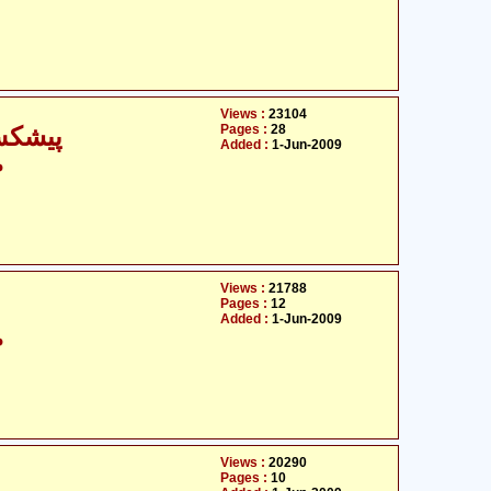
Views :
23104
Pages :
28
پیشکش
Added :
1-Jun-2009
م
Views :
21788
Pages :
12
Added :
1-Jun-2009
م
Views :
20290
Pages :
10