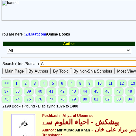
You are here :
Ziaraat.com
/Online Books
Author
Search (Urdu/Roman)
<<
1
2
3
4
5
6
7
8
9
10
11
12
13
37
38
39
40
41
42
43
44
45
46
47
48
73
74
75
76
77
78
79
80
81
82
83
84
2190
Book(s) found - Displaying
1376
to
1400
Peshkash - Ahya-ul-Uloom se
پیشکش - احیاء العلوم سے
- یر مراد علی خان
Author :
Mir Murad Ali Khan
Translator :