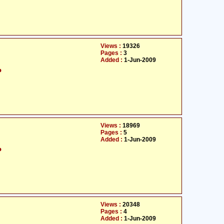
Views :
19326
Pages :
3
Added :
1-Jun-2009
م
Views :
18969
Pages :
5
Added :
1-Jun-2009
م
Views :
20348
Pages :
4
Added :
1-Jun-2009