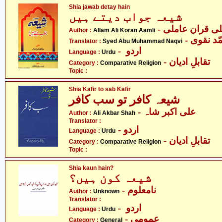
Shia jawab detay hain
شیعہ جواب دیتے ہیں
- ی قران عاملی
Author :
Allam Ali Koran Aamli
- د نقوی
Translator :
Syed Abu Muhammad Naqvi
- اردو
Language :
Urdu
- تقابلِ ادیان
Category :
Comparative Religion
Topic :
Shia Kafir to sab Kafir
شیعہ کافر تو سب کافر
- علی اکبر شاہ
Author :
Ali Akbar Shah
Translator :
- اردو
Language :
Urdu
- تقابلِ ادیان
Category :
Comparative Religion
Topic :
Shia kaun hain?
شیعہ کون ہیں؟
- نامعلوم
Author :
Unknown
Translator :
- اردو
Language :
Urdu
- عمومی
Category :
General