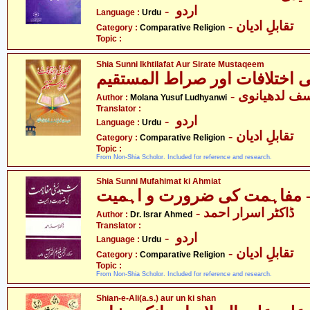
- اردو
Language :
Urdu
- تقابلِ ادیان
Category :
Comparative Religion
Topic :
Shia Sunni Ikhtilafat Aur Sirate Mustaqeem
Author :
Molana Yusuf Ludhyanwi
Translator :
- اردو
Language :
Urdu
- تقابلِ ادیان
Category :
Comparative Religion
Topic :
From Non-Shia Scholor. Included for reference and research.
Shia Sunni Mufahimat ki Ahmiat
- ڈاکٹر اسرار احمد
Author :
Dr. Israr Ahmed
Translator :
- اردو
Language :
Urdu
- تقابلِ ادیان
Category :
Comparative Religion
Topic :
From Non-Shia Scholor. Included for reference and research.
Shian-e-Ali(a.s.) aur un ki shan