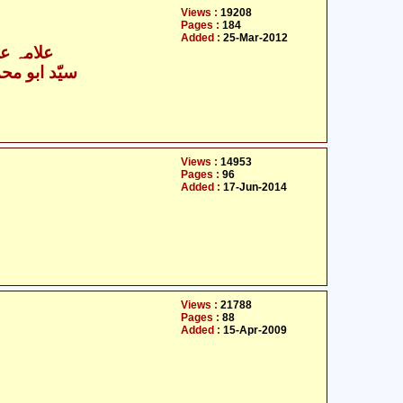
Views :
19208
Pages :
184
Added :
25-Mar-2012
علامہ عل
سیّد ابو محمّ
Views :
14953
Pages :
96
Added :
17-Jun-2014
Views :
21788
Pages :
88
Added :
15-Apr-2009