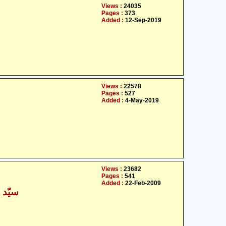
Views :
24035
Pages :
373
Added :
12-Sep-2019
Views :
22578
Pages :
527
Added :
4-May-2019
Views :
23682
Pages :
541
Added :
22-Feb-2009
سیّد 