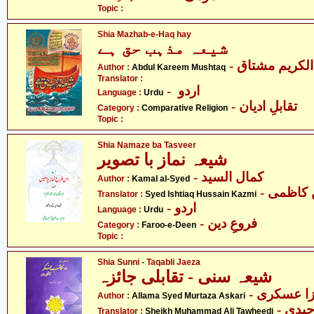
Topic :
Shia Mazhab-e-Haq hay
شیعہ مذہب حق ہے
- لکریم مشتاق
Author :
Abdul Kareem Mushtaq
Translator :
- اردو
Language :
Urdu
- تقابلِ ادیان
Category :
Comparative Religion
Topic :
Shia Namaze ba Tasveer
شیعہ نماز با تصویر
- کمال السید
Author :
Kamal al-Syed
- کاظمی
Translator :
Syed Ishtiaq Hussain Kazmi
- اردو
Language :
Urdu
- فروعِ دین
Category :
Faroo-e-Deen
Topic :
Shia Sunni - Taqabli Jaeza
شیعہ سنی - تقابلی جائزہ
- زا عسکری
Author :
Allama Syed Murtaza Askari
Translator :
Sheikh Muhammad Ali Tawheedi