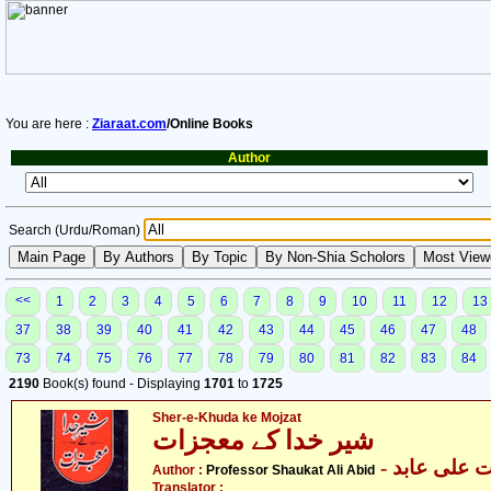
You are here :
Ziaraat.com
/Online Books
Author
Search (Urdu/Roman)
<<
1
2
3
4
5
6
7
8
9
10
11
12
13
37
38
39
40
41
42
43
44
45
46
47
48
73
74
75
76
77
78
79
80
81
82
83
84
2190
Book(s) found - Displaying
1701
to
1725
Sher-e-Khuda ke Mojzat
شیر خدا کے معجزات
- علی عابد
Author :
Professor Shaukat Ali Abid
Translator :