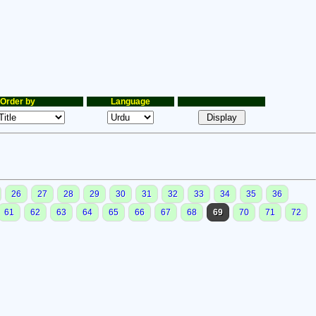
Order by
Language
26
27
28
29
30
31
32
33
34
35
36
61
62
63
64
65
66
67
68
69
70
71
72