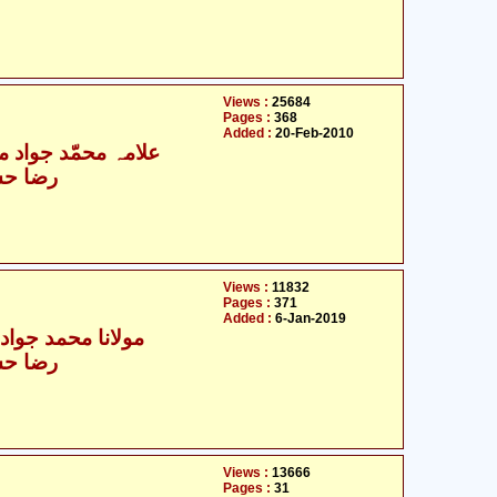
Views :
25684
Pages :
368
Added :
20-Feb-2010
علامہ محمّد جواد مغن
رضا حس
Views :
11832
Pages :
371
Added :
6-Jan-2019
مولانا محمد جواد م
رضا حس
Views :
13666
Pages :
31