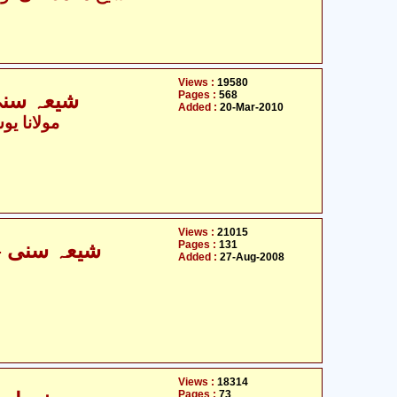
Views :
19580
Pages :
568
شیعہ سنی اختلافات اور صراط المستقیم
Added :
20-Mar-2010
- مولانا یوسف لدھیانوی
Views :
21015
Pages :
131
شیعہ سنی - مفاہمت کی ضرورت و اہمیت
Added :
27-Aug-2008
Views :
18314
Pages :
73