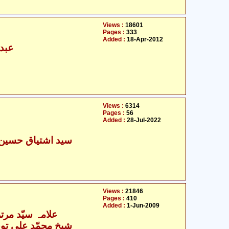
Views :
18601
Pages :
333
Added :
18-Apr-2012
عبدا
Views :
6314
Pages :
56
Added :
28-Jul-2022
سید اشتیاق حسین 
Views :
21846
Pages :
410
Added :
1-Jun-2009
علامہ سیّد مرت
- شیخ محمّد علی توحیدی