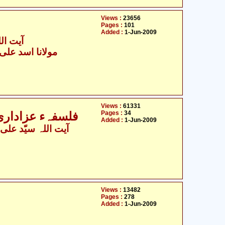
Views :
23656
Pages :
101
Added :
1-Jun-2009
آیت الل
- مولانا اسد علی شجاعطی
Views :
61331
Pages :
34
فلسفہء عزاداری و قیام امام حسین علیہ السلام
Added :
1-Jun-2009
آیت اللہ سیّد علی خ
Views :
13482
Pages :
278
Added :
1-Jun-2009