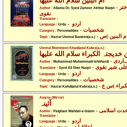
اُمّ البنین سلام الله علیھا
- علامہ ڈاکٹر سید ضمیر اختر
Author :
Allama Dr. Syed Zameer Akhtar Naqvi
نقوی
Translator :
- اردو
Language :
Urdu
- شخصیات
Category :
Personalities
Topic :
Hazrat Ummul Baneen(a.s.)
Ummul Momineen Khadijatul Kubra(a.s.)
- ردی
Author :
Muhammad Muhammadi Ishtihardi
- علی شیر نقوی
Translator :
Syed Ali Sher Naqvi
- اردو
Language :
Urdu
- شخصیات
Category :
Personalities
Topic :
Hazrat Kahdijatul Kubra(a.s.)
Aaiyna (Mirror)
آئینہ
- حدت اسلامی
Author :
Paigham Wahdat-e-Islami
Translator :
- اردو
Language :
Urdu
- اخلاقیات