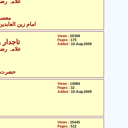
علامہ رضی
- معصومین علیہ السلام
امام زین العابدین 
Views :
20308
Pages :
175
تاجدار وفا - عبّاس ابن علی علیہ السلام
Added :
10-Aug-2009
علامہ رضی
حضرت عب
Views :
14084
Pages :
32
Added :
10-Aug-2009
Views :
25445
Pages :
512