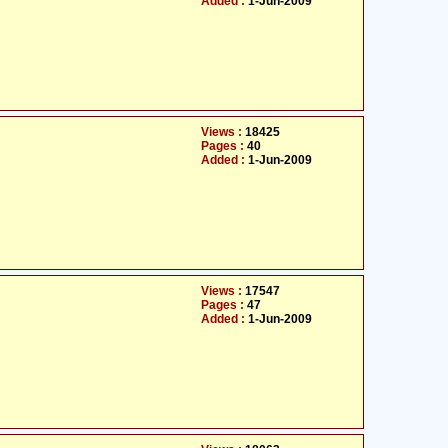
Added :
1-Jun-2009
Views :
18425
Pages :
40
Added :
1-Jun-2009
Views :
17547
Pages :
47
Added :
1-Jun-2009