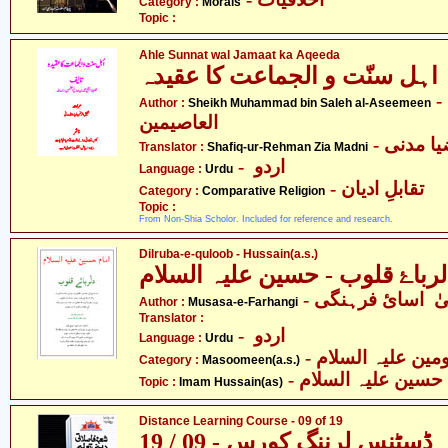
Category :
Morals
Topic :
Ahle Sunnat wal Jamaat ka Aqeeda
اہل سنّت و الجماعت کا عقیدہ
- شیخ محمّد بن صالح
Author :
Sheikh Muhammad bin Saleh al-Aseemeen
العاصیمین
Translator :
Shafiq-ur-Rehman Zia Madni
- اردو
Language :
Urdu
- تقابلِ ادیان
Category :
Comparative Religion
Topic :
From Non-Shia Scholor. Included for reference and research.
Dilruba-e-quloob - Hussain(a.s.)
لرباۓ قلوب - حسین علیہ السلام
-  اسائ فرہنگی
Author :
Musasa-e-Farhangi
Translator :
- اردو
Language :
Urdu
Category :
Masoomeen(a.s.)
- حسین علیہ السلام
Topic :
Imam Hussain(as)
Distance Learning Course - 09 of 19
ڈسٹنس لرننگ کورس - 09 / 19