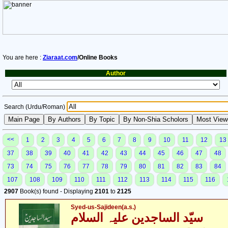
You are here :
Ziaraat.com
/Online Books
Author
Search (Urdu/Roman)
<<
1
2
3
4
5
6
7
8
9
10
11
12
13
37
38
39
40
41
42
43
44
45
46
47
48
73
74
75
76
77
78
79
80
81
82
83
84
107
108
109
110
111
112
113
114
115
116
2907
Book(s) found - Displaying
2101
to
2125
Syed-us-Sajideen(a.s.)
سیّد الساجدین علیہ السلام