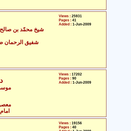
Views :
25931
Pages :
41
Added :
1-Jun-2009
- شفیق الرحمان ضیا مدنی
Views :
17202
Pages :
90
د
Added :
1-Jun-2009
موسیٰ
- معصومین علیہ السلام
امام 
Views :
19156
Pages :
40