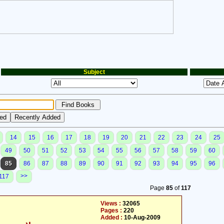
Subject
14
15
16
17
18
19
20
21
22
23
24
25
49
50
51
52
53
54
55
56
57
58
59
60
85
86
87
88
89
90
91
92
93
94
95
96
>>
117
Page
85
of
117
Views :
32065
Pages :
220
Added :
10-Aug-2009