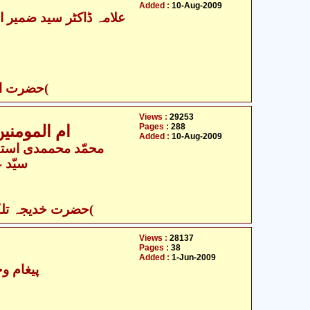
Added :
10-Aug-2009
- حضرت ام البنین )ص(
Views :
29253
Pages :
288
ام المومنین خدیجتہ الکبراء سلام الله علیھا
Added :
10-Aug-2009
محمّد محممدی استہا
سیّد 
- حضرت خدیجہ تلکبراء )س ع(
Views :
28137
Pages :
38
Added :
1-Jun-2009
پیغام و