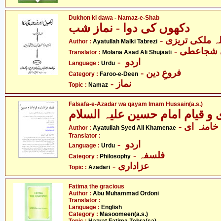
Dukhon ki dawa - Namaz-e-Shab
دکھوں کی دوا - نماز شب
- ہ ملکی تریزی
Author :
Ayatullah Malki Tabrezi
Translator :
Molana Asad Ali Shujaati
- اردو
Language :
Urdu
- فروعِ دین
Category :
Faroo-e-Deen
- نماز
Topic :
Namaz
Falsafa-e-Azadar wa qayam Imam Hussain(a.s.)
- امنہ ای
Author :
Ayatullah Syed Ali Khamenae
Translator :
- اردو
Language :
Urdu
- فلسفہ
Category :
Philosophy
- عزاداری
Topic :
Azadari
Fatima the gracious
Author :
Abu Muhammad Ordoni
Translator :
Language :
English
Category :
Masoomeen(a.s.)