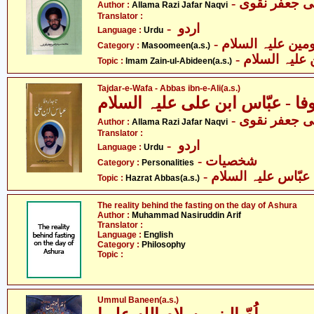
-  جعفر نقوی
Author :
Allama Razi Jafar Naqvi
Translator :
- اردو
Language :
Urdu
Category :
Masoomeen(a.s.)
- علیہ السلام
Topic :
Imam Zain-ul-Abideen(a.s.)
Tajdar-e-Wafa - Abbas ibn-e-Ali(a.s.)
-  جعفر نقوی
Author :
Allama Razi Jafar Naqvi
Translator :
- اردو
Language :
Urdu
- شخصیات
Category :
Personalities
- ّاس علیہ السلام
Topic :
Hazrat Abbas(a.s.)
The reality behind the fasting on the day of Ashura
Author :
Muhammad Nasiruddin Arif
Translator :
Language :
English
Category :
Philosophy
Topic :
Ummul Baneen(a.s.)