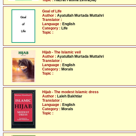
Topic :
Hazrat Fatima Zehra(sa)
Goal of Life
Author :
Ayatullah Murtada Muttahri
Translator :
Language :
English
Category :
Life
Topic :
Hijab - The Islamic veil
Author :
Ayatullah Murtada Muttahri
Translator :
Language :
English
Category :
Morals
Topic :
Hijab - The modest Islamic dress
Author :
Laleh Bakhtiar
Translator :
Language :
English
Category :
Morals
Topic :