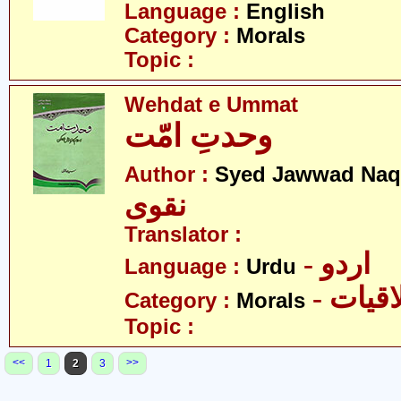
Language :
English
Category :
Morals
Topic :
Wehdat e Ummat
وحدتِ امّت
Author :
Syed Jawwad Naq
نقوی
Translator :
- اردو
Language :
Urdu
- قیات
Category :
Morals
Topic :
<<
>>
1
2
3