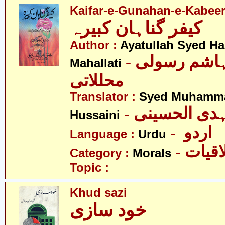
Kaifar-e-Gunahan-e-Kabee
کیفر گناہان کبیرہ
Author :
Ayatullah Syed H
- آیت اللہ سیّد ہاشم رسولی
Mahallati
محللاتی
Translator :
Syed Muhammad
- دی الحسینی
Hussaini
- اردو
Language :
Urdu
- قیات
Category :
Morals
Topic :
Khud sazi
خود سازی