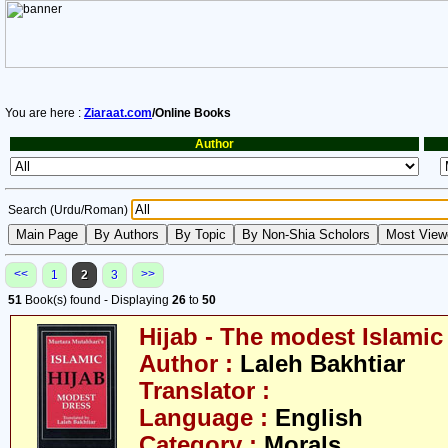
You are here :
Ziaraat.com
/Online Books
Author
Search (Urdu/Roman)
<<
>>
1
2
3
51
Book(s) found - Displaying
26
to
50
Hijab - The modest Islamic
Author :
Laleh Bakhtiar
Translator :
Language :
English
Category :
Morals