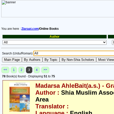
You are here :
Ziaraat.com
/Online Books
Author
Search (Urdu/Roman)
<<
>>
1
2
3
4
78
Book(s) found - Displaying
51
to
75
Madarsa AhleBait(a.s.) - Gr
Author :
Shia Muslim Assoc
Area
Translator :
Language :
English