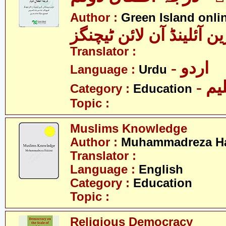
Author :
Green Island onli
ن آئلینڈ آن لائن ٹیچنگز
Translator :
- اردو
Language :
Urdu
- یم
Category :
Education
Topic :
Muslims Knowledge
Author :
Muhammadreza H
Translator :
Language :
English
Category :
Education
Topic :
Religious Democracy