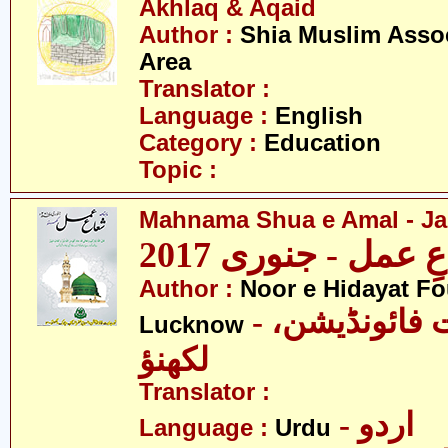
Akhlaq & Aqaid
Author :
Shia Muslim Assoc
Area
Translator :
Language :
English
Category :
Education
Topic :
Mahnama Shua e Amal - Ja
 عمل - جنوری 2017
Author :
Noor e Hidayat Fo
- نورِ ہدایت فائونڈیشن،
Lucknow
لکھنؤ
Translator :
- اردو
Language :
Urdu