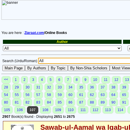
You are here :
Ziaraat.com
/Online Books
Author
Search (Urdu/Roman)
<<
1
2
3
4
5
6
7
8
9
10
11
12
13
28
29
30
31
32
33
34
35
36
37
38
39
54
55
56
57
58
59
60
61
62
63
64
65
80
81
82
83
84
85
86
87
88
89
90
91
105
106
107
108
109
110
111
112
113
114
2907
Book(s) found - Displaying
2651
to
2675
Sawab-ul-Aamal wa Iqab-u