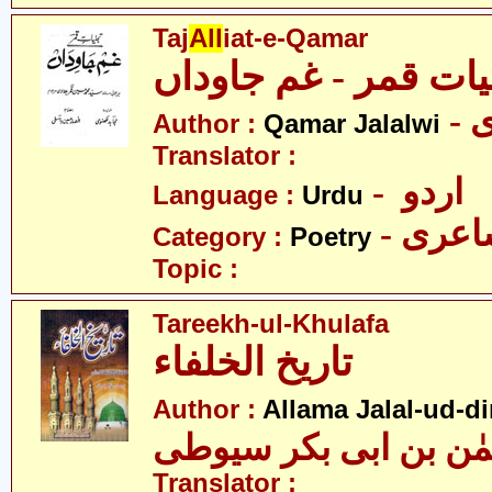
Taj
All
iat-e-Qamar
یات قمر - غم جاوداں
-
Author :
Qamar Jalalwi
Translator :
- اردو
Language :
Urdu
- عری
Category :
Poetry
Topic :
Tareekh-ul-Khulafa
تاریخ الخلفاء
Author :
Allama Jalal-ud-di
حمٰن بن ابی بکر سیوطی
Translator :