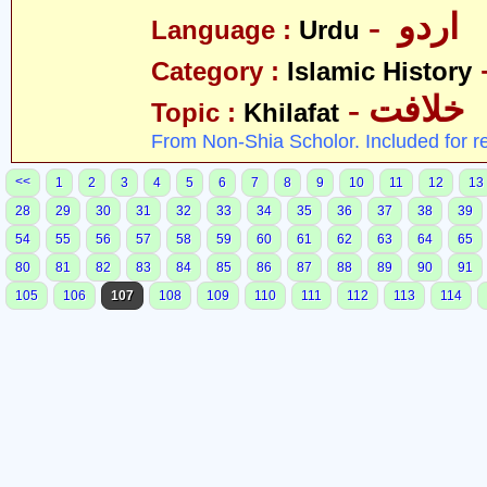
- اردو
Language :
Urdu
Category :
Islamic History
- خلافت
Topic :
Khilafat
From Non-Shia Scholor. Included for r
<<
1
2
3
4
5
6
7
8
9
10
11
12
13
28
29
30
31
32
33
34
35
36
37
38
39
54
55
56
57
58
59
60
61
62
63
64
65
80
81
82
83
84
85
86
87
88
89
90
91
105
106
107
108
109
110
111
112
113
114