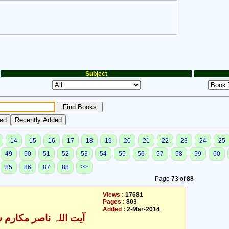
Subject
14
15
16
17
18
19
20
21
22
23
24
25
49
50
51
52
53
54
55
56
57
58
59
60
>>
85
86
87
88
Page
73
of
88
Views :
17681
Pages :
803
Added :
2-Mar-2014
آیت اللہ ناصر مکارم ش