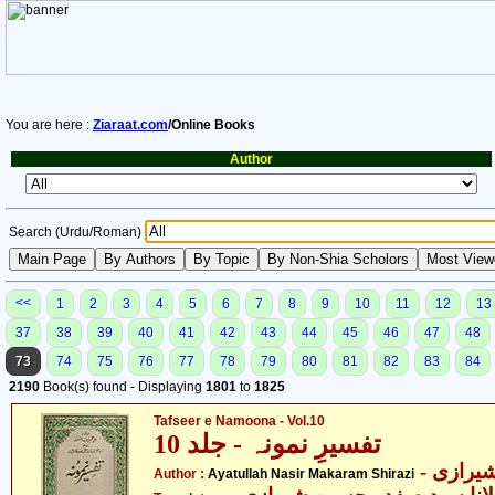
You are here :
Ziaraat.com
/Online Books
Author
Search (Urdu/Roman)
<<
1
2
3
4
5
6
7
8
9
10
11
12
13
37
38
39
40
41
42
43
44
45
46
47
48
73
74
75
76
77
78
79
80
81
82
83
84
2190
Book(s) found - Displaying
1801
to
1825
Tafseer e Namoona - Vol.10
تفسیرِ نمونہ - جلد 10
- یرازی
Author :
Ayatullah Nasir Makaram Shirazi