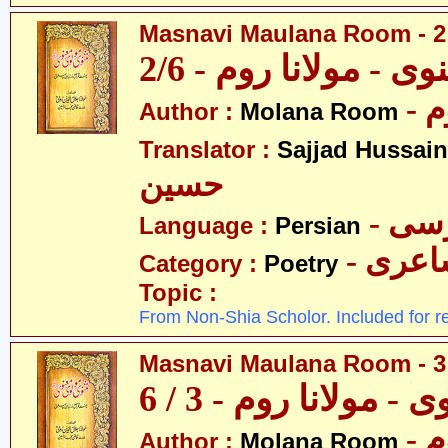
Masnavi Maulana Room - 2 
وی - مولانا روم - 2/6
- 
Author :
Molana Room
Translator :
Sajjad Hussain
حسین
- سی
Language :
Persian
- عری
Category :
Poetry
Topic :
From Non-Shia Scholor. Included for r
Masnavi Maulana Room - 3 
 - مولانا روم - 3 / 6
- 
Author :
Molana Room