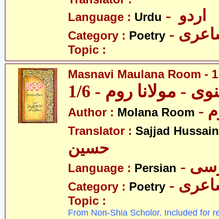
- اردو
Language :
Urdu
- عری
Category :
Poetry
Topic :
Masnavi Maulana Room - 1 
وی - مولانا روم - 1/6
- 
Author :
Molana Room
Translator :
Sajjad Hussain
حسین
- سی
Language :
Persian
- عری
Category :
Poetry
Topic :
From Non-Shia Scholor. Included for r