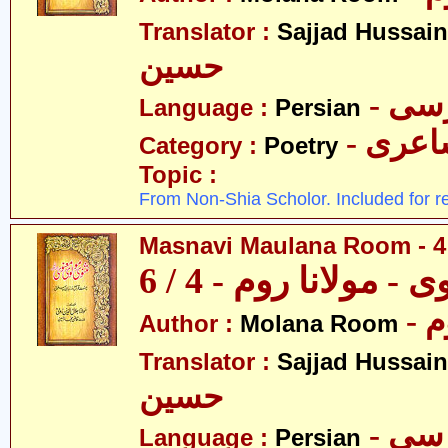
Translator :
Sajjad Hussain
حسین
- سی
Language :
Persian
- عری
Category :
Poetry
Topic :
From Non-Shia Scholor. Included for r
Masnavi Maulana Room - 4 
 - مولانا روم - 4 / 6
- 
Author :
Molana Room
Translator :
Sajjad Hussain
حسین
- سی
Language :
Persian