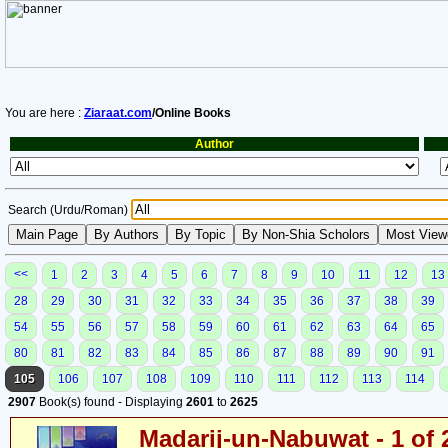
You are here :
Ziaraat.com
/Online Books
Author
Search (Urdu/Roman)
<<
1
2
3
4
5
6
7
8
9
10
11
12
13
28
29
30
31
32
33
34
35
36
37
38
39
54
55
56
57
58
59
60
61
62
63
64
65
80
81
82
83
84
85
86
87
88
89
90
91
105
106
107
108
109
110
111
112
113
114
2907
Book(s) found - Displaying
2601
to
2625
Madarij-un-Nabuwat - 1 of 