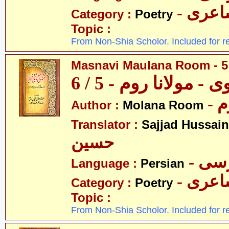
- عری
Category :
Poetry
Topic :
From Non-Shia Scholor. Included for r
Masnavi Maulana Room - 5 
 - مولانا روم - 5 / 6
- 
Author :
Molana Room
Translator :
Sajjad Hussain
حسین
- سی
Language :
Persian
- عری
Category :
Poetry
Topic :
From Non-Shia Scholor. Included for r