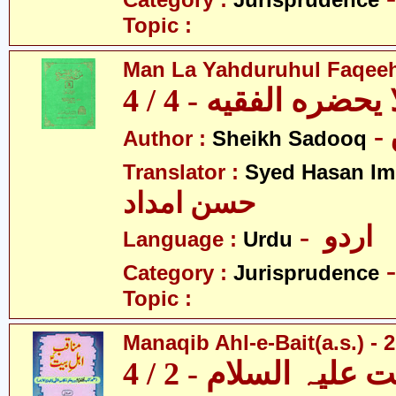
Category :
Jurisprudence
Topic :
Man La Yahduruhul Faqeeh 
يحضره الفقيه - 4 / 4
Author :
Sheikh Sadooq
Translator :
Syed Hasan I
حسن امداد
- اردو
Language :
Urdu
Category :
Jurisprudence
Topic :
Manaqib Ahl-e-Bait(a.s.) - 2
لیہ السلام - 2 / 4