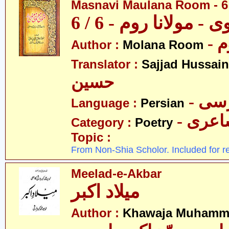
Masnavi Maulana Room - 6 
 - مولانا روم - 6 / 6
- 
Author :
Molana Room
Translator :
Sajjad Hussain
حسین
- سی
Language :
Persian
- عری
Category :
Poetry
Topic :
From Non-Shia Scholor. Included for r
Meelad-e-Akbar
میلاد اکبر
Author :
Khawaja Muhamma