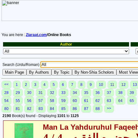
You are here :
Ziaraat.com
/Online Books
Author
Search (Urdu/Roman)
<<
1
2
3
4
5
6
7
8
9
10
11
12
13
28
29
30
31
32
33
34
35
36
37
38
39
54
55
56
57
58
59
60
61
62
63
64
65
>>
80
81
82
83
84
85
86
87
88
2190
Book(s) found - Displaying
1101
to
1125
Man La Yahduruhul Faqeeh 