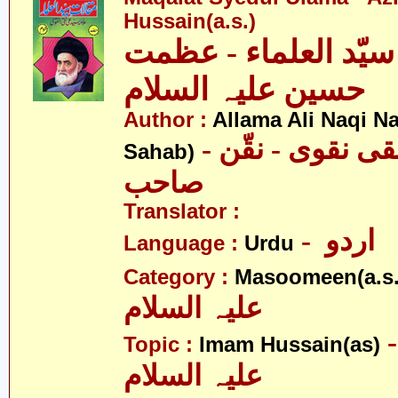
Hussain(a.s.)
سیّد العلماء - عظمت
حسین علیہ السلام
Author :
Allama Ali Naqi N
- علامہ علی نقی نقوی - نقّن
Sahab)
صاحب
Translator :
- اردو
Language :
Urdu
Category :
Masoomeen(a.s.
علیہ السلام
- م حسین
Topic :
Imam Hussain(as)
علیہ السلام