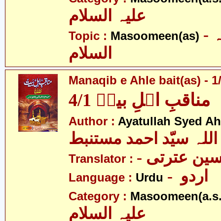
علیہ السلام
- معصومین علیہ
Topic :
Masoomeen(as)
السلام
Manaqib e Ahle bait(as) - 1
مناقبِ اہلِ بیتؑ 4/1
Author :
Ayatullah Syed A
اللہ سیّد احمد مستنبط
- ین عترتی
Translator :
- اردو
Language :
Urdu
Category :
Masoomeen(a.s.
علیہ السلام