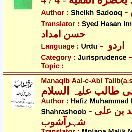
يحضره الفقيه - 4 / 4
Author :
Sheikh Sadooq
Translator :
Syed Hasan I
حسن امداد
- اردو
Language :
Urdu
Category :
Jurisprudence
Topic :
Manaqib Aal-e-Abi Talib(a.s
ی طالب علیہ السلام
Author :
Hafiz Muhammad b
- حافظ محمّد بن علی
Shahrashoob
شہرآشوب
Translator :
Molana Malik 