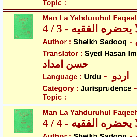
Topic :
Man La Yahduruhul Faqeeh 
يحضره الفقيه - 3 / 4
Author :
Sheikh Sadooq
Translator :
Syed Hasan I
حسن امداد
- اردو
Language :
Urdu
Category :
Jurisprudence
Topic :
Man La Yahduruhul Faqeeh 
يحضره الفقيه - 4 / 4
Author :
Sheikh Sadooq