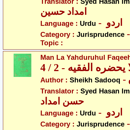
Translator :
Syed Hasan I
امداد حسین
- اردو
Language :
Urdu
Category :
Jurisprudence
Topic :
Man La Yahduruhul Faqeeh 
يحضره الفقيه - 2 / 4
Author :
Sheikh Sadooq
Translator :
Syed Hasan I
حسن امداد
- اردو
Language :
Urdu
Category :
Jurisprudence