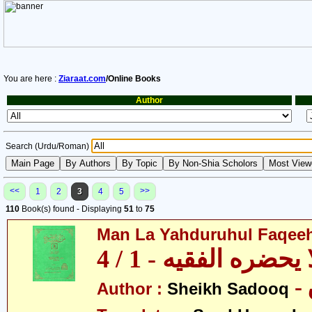
You are here :
Ziaraat.com
/Online Books
Author
Search (Urdu/Roman)
<<
>>
1
2
3
4
5
110
Book(s) found - Displaying
51
to
75
Man La Yahduruhul Faqeeh 
يحضره الفقيه - 1 / 4
Author :
Sheikh Sadooq