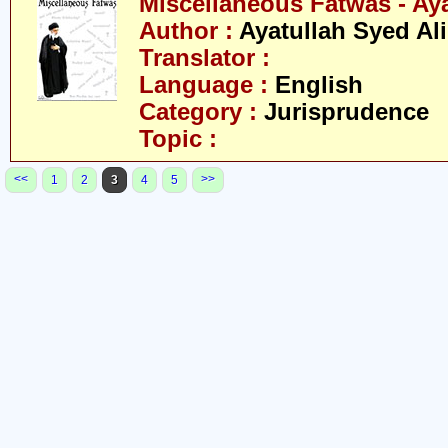
Miscellaneous Fatwas - Ay
Author :
Ayatullah Syed Al
Translator :
Language :
English
Category :
Jurisprudence
Topic :
<<
>>
1
2
3
4
5