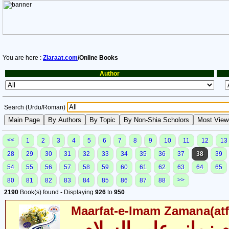
You are here :
Ziaraat.com
/Online Books
Author
Search (Urdu/Roman)
<<
1
2
3
4
5
6
7
8
9
10
11
12
13
28
29
30
31
32
33
34
35
36
37
38
39
54
55
56
57
58
59
60
61
62
63
64
65
>>
80
81
82
83
84
85
86
87
88
2190
Book(s) found - Displaying
926
to
950
Maarfat-e-Imam Zamana(atfs