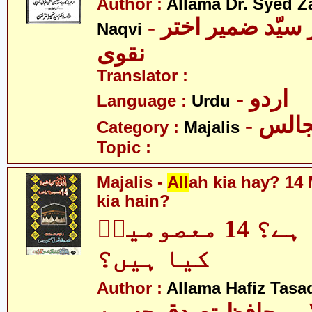
Author :
Allama Dr. Syed Z
- علامہ ڈاکٹر سیّد ضمیر اختر
Naqvi
نقوی
Translator :
- اردو
Language :
Urdu
- الس
Category :
Majalis
Topic :
Majalis -
All
ah kia hay? 14
kia hain?
اللہ کیا ہے؟ 14 معصومینؑ
کیا ہیں؟
Author :
Allama Hafiz Tas