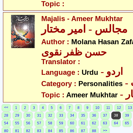
Topic :
Majalis - Ameer Mukhtar
مجالس - امیر مختار
Author :
Molana Hasan Zaf
حسن ظفر نقوی
Translator :
- اردو
Language :
Urdu
Category :
Personalities
- 
Topic :
Ameer Mukhtar
<<
1
2
3
4
5
6
7
8
9
10
11
12
13
28
29
30
31
32
33
34
35
36
37
38
39
54
55
56
57
58
59
60
61
62
63
64
65
>>
80
81
82
83
84
85
86
87
88