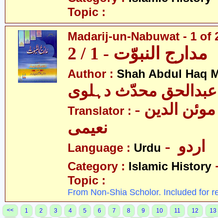
Topic :
Madarij-un-Nabuwat - 1 of 
مدارج النبوّت - 1 / 2
Author :
Shah Abdul Haq M
عبدالحق محدّث دہلوی
- سیّد غلام موئن الدین
Translator :
نعیمی
- اردو
Language :
Urdu
Category :
Islamic History
Topic :
From Non-Shia Scholor. Included for r
<<
1
2
3
4
5
6
7
8
9
10
11
12
13