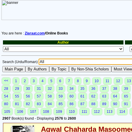
You are here :
Ziaraat.com
/Online Books
Author
Search (Urdu/Roman)
<<
1
2
3
4
5
6
7
8
9
10
11
12
13
28
29
30
31
32
33
34
35
36
37
38
39
54
55
56
57
58
59
60
61
62
63
64
65
80
81
82
83
84
85
86
87
88
89
90
91
105
106
107
108
109
110
111
112
113
114
2907
Book(s) found - Displaying
2576
to
2600
Aqwal Chaharda Masoomee