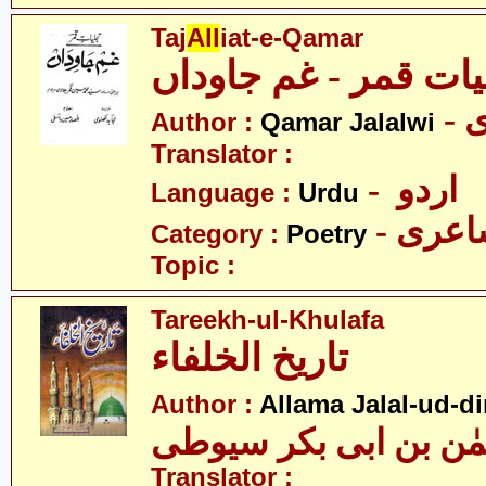
Taj
All
iat-e-Qamar
یات قمر - غم جاوداں
-
Author :
Qamar Jalalwi
Translator :
- اردو
Language :
Urdu
- عری
Category :
Poetry
Topic :
Tareekh-ul-Khulafa
تاریخ الخلفاء
Author :
Allama Jalal-ud-di
حمٰن بن ابی بکر سیوطی
Translator :