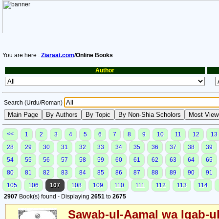
You are here :
Ziaraat.com
/Online Books
Author
Search (Urdu/Roman)
<<
1
2
3
4
5
6
7
8
9
10
11
12
13
28
29
30
31
32
33
34
35
36
37
38
39
54
55
56
57
58
59
60
61
62
63
64
65
80
81
82
83
84
85
86
87
88
89
90
91
105
106
107
108
109
110
111
112
113
114
2907
Book(s) found - Displaying
2651
to
2675
Sawab-ul-Aamal wa Iqab-u