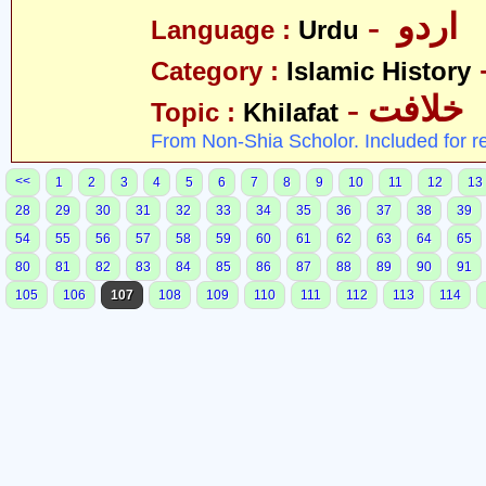
- اردو
Language :
Urdu
Category :
Islamic History
- خلافت
Topic :
Khilafat
From Non-Shia Scholor. Included for r
<<
1
2
3
4
5
6
7
8
9
10
11
12
13
28
29
30
31
32
33
34
35
36
37
38
39
54
55
56
57
58
59
60
61
62
63
64
65
80
81
82
83
84
85
86
87
88
89
90
91
105
106
107
108
109
110
111
112
113
114