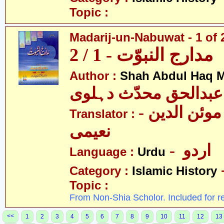
Topic :
Madarij-un-Nabuwat - 1 of 
مدارج النبوّت - 1 / 2
Author :
Shah Abdul Haq M
عبدالحق محدّث دہلوی
- سیّد غلام موئن الدین
Translator :
نعیمی
- اردو
Language :
Urdu
Category :
Islamic History
Topic :
From Non-Shia Scholor. Included for r
<<
1
2
3
4
5
6
7
8
9
10
11
12
13