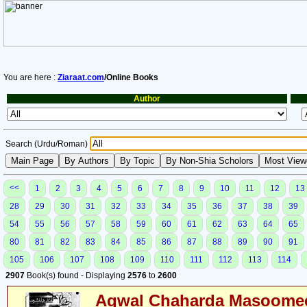
You are here :
Ziaraat.com
/Online Books
Author
Search (Urdu/Roman)
<<
1
2
3
4
5
6
7
8
9
10
11
12
13
28
29
30
31
32
33
34
35
36
37
38
39
54
55
56
57
58
59
60
61
62
63
64
65
80
81
82
83
84
85
86
87
88
89
90
91
105
106
107
108
109
110
111
112
113
114
2907
Book(s) found - Displaying
2576
to
2600
Aqwal Chaharda Masoomee