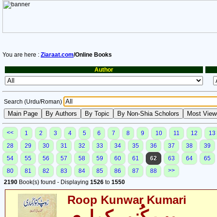
You are here :
Ziaraat.com
/Online Books
Author
Search (Urdu/Roman)
<<
1
2
3
4
5
6
7
8
9
10
11
12
13
28
29
30
31
32
33
34
35
36
37
38
39
54
55
56
57
58
59
60
61
62
63
64
65
>>
80
81
82
83
84
85
86
87
88
2190
Book(s) found - Displaying
1526
to
1550
Roop Kunwar Kumari