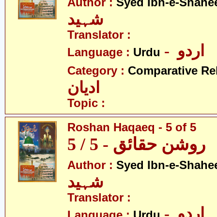
Author :
Syed Ibn-e-Shahe
شہید
Translator :
- اردو
Language :
Urdu
Category :
Comparative Re
ادیان
Topic :
Roshan Haqaeq - 5 of 5
روشن حقائق - 5 / 5
Author :
Syed Ibn-e-Shahe
شہید
Translator :
- اردو
Language :
Urdu