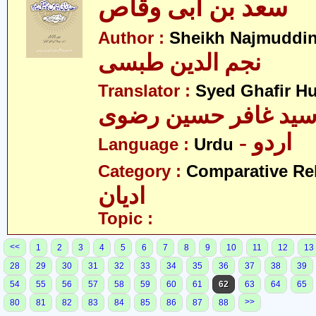
سعد بن ابی وقاص
Author :
Sheikh Najmuddin
نجم الدین طبسی
Translator :
Syed Ghafir Hu
ید غافر حسین رضوی
- اردو
Language :
Urdu
Category :
Comparative Re
ادیان
Topic :
<<
1
2
3
4
5
6
7
8
9
10
11
12
13
28
29
30
31
32
33
34
35
36
37
38
39
54
55
56
57
58
59
60
61
62
63
64
65
>>
80
81
82
83
84
85
86
87
88