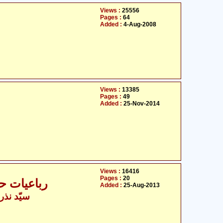
Views :
25556
Pages :
64
Added :
4-Aug-2008
Views :
13385
Pages :
49
Added :
25-Nov-2014
Views :
16416
Pages :
20
رباعیات ح
Added :
25-Aug-2013
سیّد نذر