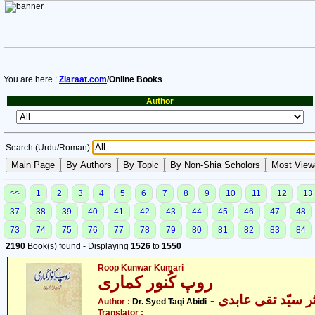
You are here :
Ziaraat.com
/Online Books
Author
Search (Urdu/Roman)
<<
1
2
3
4
5
6
7
8
9
10
11
12
13
37
38
39
40
41
42
43
44
45
46
47
48
73
74
75
76
77
78
79
80
81
82
83
84
2190
Book(s) found - Displaying
1526
to
1550
Roop Kunwar Kumari
روپ کُنور کماری
- ر سیّد تقی عابدی
Author :
Dr. Syed Taqi Abidi
Translator :