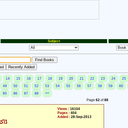
Subject
14
15
16
17
18
19
20
21
22
23
24
25
49
50
51
52
53
54
55
56
57
58
59
60
>>
85
86
87
88
Page
62
of
88
Views :
16104
Pages :
404
Added :
28-Sep-2013
ڈاکٹ