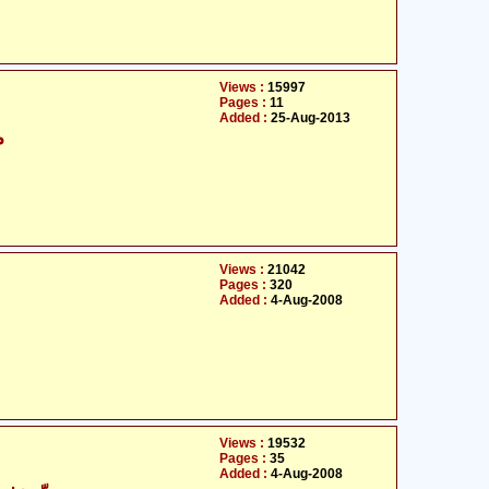
Views :
15997
Pages :
11
Added :
25-Aug-2013
م
Views :
21042
Pages :
320
Added :
4-Aug-2008
Views :
19532
Pages :
35
Added :
4-Aug-2008