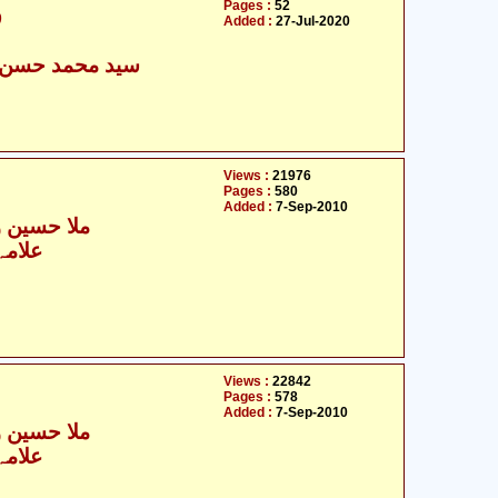
Pages :
52
ر
Added :
27-Jul-2020
سید محمد حسن ع
Views :
21976
Pages :
580
Added :
7-Sep-2010
ملا حسین و
علامہ
Views :
22842
Pages :
578
Added :
7-Sep-2010
ملا حسین و
علامہ