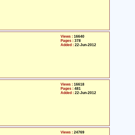
Views :
16640
Pages :
378
Added :
22-Jun-2012
Views :
16618
Pages :
481
Added :
22-Jun-2012
Views :
24769