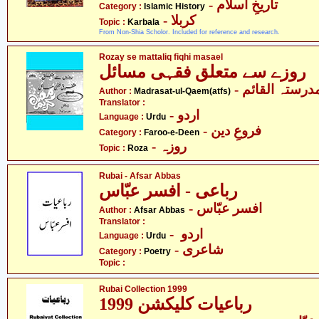
- تاریخِ اسلام
Category :
Islamic History
- کربلا
Topic :
Karbala
From Non-Shia Scholor. Included for reference and research.
Rozay se mattaliq fiqhi masael
روزے سے متعلق فقہی مسائل
- درستہ القائم
Author :
Madrasat-ul-Qaem(atfs)
Translator :
- اردو
Language :
Urdu
- فروعِ دین
Category :
Faroo-e-Deen
- روزہ
Topic :
Roza
Rubai - Afsar Abbas
رباعی - افسر عبّاس
- افسر عبّاس
Author :
Afsar Abbas
Translator :
- اردو
Language :
Urdu
- شاعری
Category :
Poetry
Topic :
Rubai Collection 1999
رباعیات کلیکشن 1999