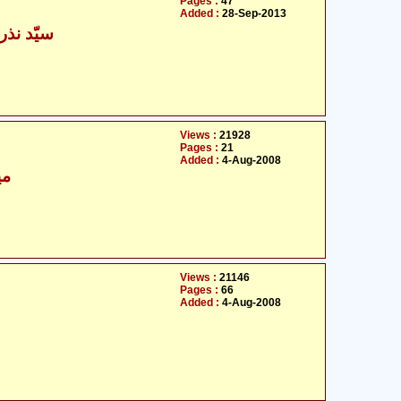
Pages :
47
Added :
28-Sep-2013
سیّد نذر
Views :
21928
Pages :
21
Added :
4-Aug-2008
می
Views :
21146
Pages :
66
Added :
4-Aug-2008