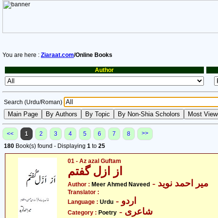
You are here :
Ziaraat.com
/Online Books
Author
Search (Urdu/Roman)
>>
<<
1
2
3
4
5
6
7
8
180
Book(s) found - Displaying
1
to
25
01 - Az azal Guftam
از ازل گفتم
- میر احمد نوید
Author :
Meer Ahmed Naveed
Translator :
- اردو
Language :
Urdu
- شاعری
Category :
Poetry