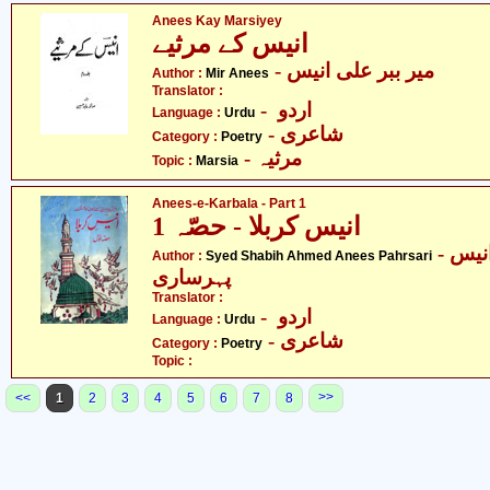
Anees Kay Marsiyey
انیس کے مرثیے
- میر ببر علی انیس
Author :
Mir Anees
Translator :
- اردو
Language :
Urdu
- شاعری
Category :
Poetry
- مرثیہ
Topic :
Marsia
Anees-e-Karbala - Part 1
انیس کربلا - حصّہ 1
- سیّد شبیہ احمد انیس
Author :
Syed Shabih Ahmed Anees Pahrsari
پہرساری
Translator :
- اردو
Language :
Urdu
- شاعری
Category :
Poetry
Topic :
>>
<<
1
2
3
4
5
6
7
8