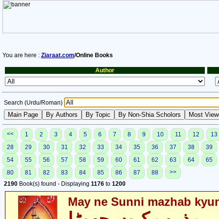
You are here :
Ziaraat.com
/Online Books
Author
Search (Urdu/Roman)
<<
1
2
3
4
5
6
7
8
9
10
11
12
13
28
29
30
31
32
33
34
35
36
37
38
39
54
55
56
57
58
59
60
61
62
63
64
65
>>
80
81
82
83
84
85
86
87
88
2190
Book(s) found - Displaying
1176
to
1200
May ne Sunni mazhab kyu