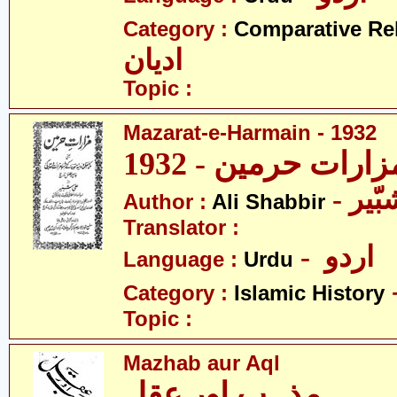
Category :
Comparative Re
ادیان
Topic :
Mazarat-e-Harmain - 1932
- یر
Author :
Ali Shabbir
Translator :
- اردو
Language :
Urdu
Category :
Islamic History
Topic :
Mazhab aur Aql
مذہب اور عقل