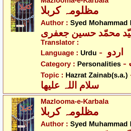
Mazlooma-e-Karbala
مظلومہ کربلا
Author :
Syed Mohammad H
ّد محمّد حسین جعفری
Translator :
- اردو
Language :
Urdu
Category :
Personalities
- نب
Topic :
Hazrat Zainab(s.a.)
سلام اللہ علیھا
Mazlooma-e-Karbala
مظلومہ کربلا
Author :
Syed Muhammad H