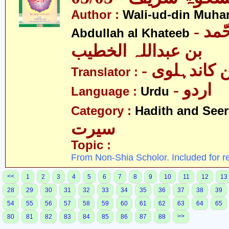
Author :
Wali-ud-din Muh
- ولی الدین محّمد
Abdullah al Khateeb
بن عبداللہ الخطیب
- کاندہلوی
Translator :
- اردو
Language :
Urdu
Category :
Hadith and Seer
سیرت
Topic :
From Non-Shia Scholor. Included for r
<<
1
2
3
4
5
6
7
8
9
10
11
12
13
28
29
30
31
32
33
34
35
36
37
38
39
54
55
56
57
58
59
60
61
62
63
64
65
>>
80
81
82
83
84
85
86
87
88