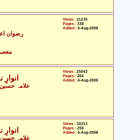
Views :
21235
Pages :
338
Added :
4-Aug-2008
رضوان اعظ
- معصومین علیہ السلام
Views :
25043
Pages :
264
انوارِ 
Added :
4-Aug-2008
علامہ حسین ب
Views :
34313
Pages :
250
انوارِ 
Added :
4-Aug-2008
علامہ حسین ب