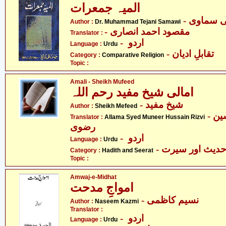
المیہ جمعرات
- ی سماوی
Author :
Dr. Muhammad Tejani Samawi
- مقصود احمد انصاری
Translator :
- اردو
Language :
Urdu
- تقابلِ ادیان
Category :
Comparative Religion
Topic :
Amali - Sheikh Mufeed
امالی شیخ مفید رحم اللہ
- شیخ مفید
Author :
Sheikh Mefeed
- علامہ سیّد منیر حسین
Translator :
Allama Syed Muneer Hussain Rizvi
رضوی
- اردو
Language :
Urdu
- دیث اور سیرت
Category :
Hadith and Seerat
Topic :
Amwaj-e-Midhat
امواجِ مدحت
- نسیم کاظمی
Author :
Naseem Kazmi
Translator :
- اردو
Language :
Urdu