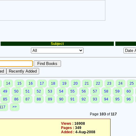
Subject
14
15
16
17
18
19
20
21
22
23
24
25
49
50
51
52
53
54
55
56
57
58
59
60
85
86
87
88
89
90
91
92
93
94
95
96
>>
117
Page
103
of
117
Views :
16908
Pages :
349
Added :
4-Aug-2008