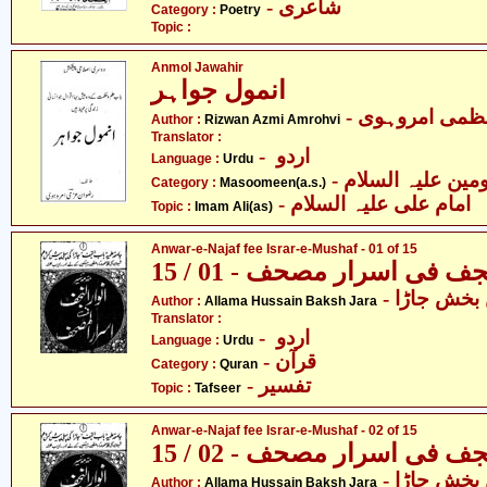
- شاعری
Category :
Poetry
Topic :
Anmol Jawahir
انمول جواہر
- می امروہوی
Author :
Rizwan Azmi Amrohvi
Translator :
- اردو
Language :
Urdu
Category :
Masoomeen(a.s.)
- امام علی علیہ السلام
Topic :
Imam Ali(as)
Anwar-e-Najaf fee Israr-e-Mushaf - 01 of 15
نجف فی اسرار مصحف - 01 / 15
- خش جاڑا
Author :
Allama Hussain Baksh Jara
Translator :
- اردو
Language :
Urdu
- قرآن
Category :
Quran
- تفسیر
Topic :
Tafseer
Anwar-e-Najaf fee Israr-e-Mushaf - 02 of 15
نجف فی اسرار مصحف - 02 / 15
- خش جاڑا
Author :
Allama Hussain Baksh Jara