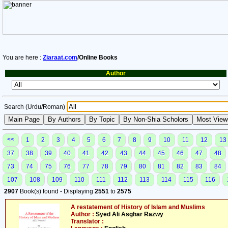
You are here :
Ziaraat.com
/Online Books
Author
Search (Urdu/Roman)
<<
1
2
3
4
5
6
7
8
9
10
11
12
13
37
38
39
40
41
42
43
44
45
46
47
48
73
74
75
76
77
78
79
80
81
82
83
84
107
108
109
110
111
112
113
114
115
116
2907
Book(s) found - Displaying
2551
to
2575
A restatement of History of Islam and Muslims
Author :
Syed Ali Asghar Razwy
Translator :