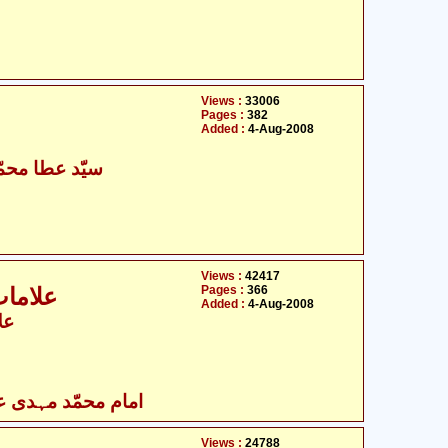
Views :
33006
Pages :
382
Added :
4-Aug-2008
- سیّد عطا محمّد عابدی
Views :
42417
Pages :
366
علامات
Added :
4-Aug-2008
عل
امام محمّد مہدی علی
Views :
24788