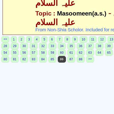
علیہ السلام
- معصومین
Topic :
Masoomeen(a.s.)
علیہ السلام
From Non-Shia Scholor. Included for r
<<
1
2
3
4
5
6
7
8
9
10
11
12
13
28
29
30
31
32
33
34
35
36
37
38
39
54
55
56
57
58
59
60
61
62
63
64
65
>>
80
81
82
83
84
85
86
87
88