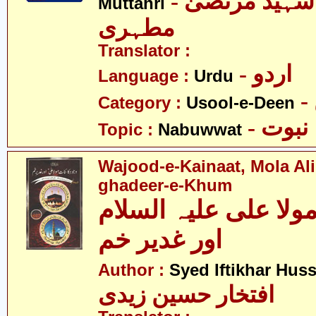
- آیت اللہ شہید مرتضیٰ
Muttahri
مطہری
Translator :
- اردو
Language :
Urdu
Category :
Usool-e-Deen
- نبوت
Topic :
Nabuwwat
Wajood-e-Kainaat, Mola Ali(
ghadeer-e-Khum
ولا علی علیہ السلام
اور غدیر خم
Author :
Syed Iftikhar Huss
افتخار حسین زیدی