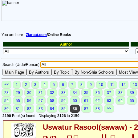
You are here :
Ziaraat.com
/Online Books
Author
Search (Urdu/Roman)
<<
1
2
3
4
5
6
7
8
9
10
11
12
13
28
29
30
31
32
33
34
35
36
37
38
39
54
55
56
57
58
59
60
61
62
63
64
65
>>
80
81
82
83
84
85
86
87
88
2190
Book(s) found - Displaying
2126
to
2150
Uswatur Rasool(sawaw) - 2