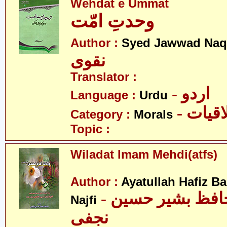
Wehdat e Ummat
وحدتِ امّت
Author :
Syed Jawwad Naq
نقوی
Translator :
- اردو
Language :
Urdu
- قیات
Category :
Morals
Topic :
Wiladat Imam Mehdi(atfs)
Author :
Ayatullah Hafiz B
- آیت اللہ حافظ بشیر حسین
Najfi
نجفی