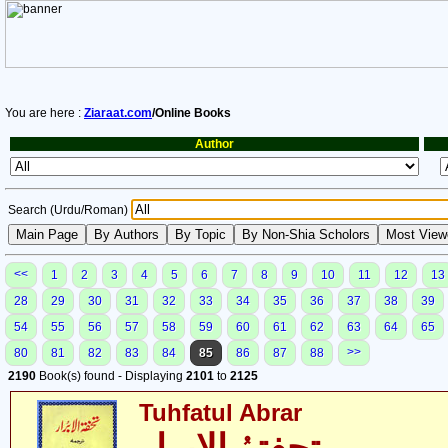
You are here :
Ziaraat.com
/Online Books
Author
Search (Urdu/Roman)
<<
1
2
3
4
5
6
7
8
9
10
11
12
13
28
29
30
31
32
33
34
35
36
37
38
39
54
55
56
57
58
59
60
61
62
63
64
65
>>
80
81
82
83
84
85
86
87
88
2190
Book(s) found - Displaying
2101
to
2125
Tuhfatul Abrar