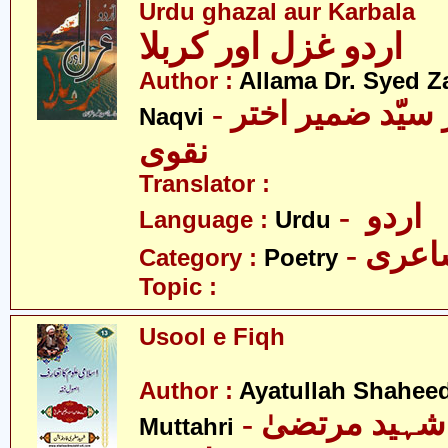
Urdu ghazal aur Karbala
اردو غزل اور کربلا
Author :
Allama Dr. Syed Z
- علامہ ڈاکٹر سیّد ضمیر اختر
Naqvi
نقوی
Translator :
- اردو
Language :
Urdu
- عری
Category :
Poetry
Topic :
Usool e Fiqh
Author :
Ayatullah Shahee
- آیت اللہ شہید مرتضیٰ
Muttahri