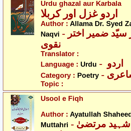
Urdu ghazal aur Karbala
اردو غزل اور کربلا
Author :
Allama Dr. Syed Z
- علامہ ڈاکٹر سیّد ضمیر اختر
Naqvi
نقوی
Translator :
- اردو
Language :
Urdu
- عری
Category :
Poetry
Topic :
Usool e Fiqh
Author :
Ayatullah Shahee
- آیت اللہ شہید مرتضیٰ
Muttahri