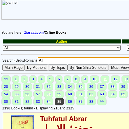
You are here :
Ziaraat.com
/Online Books
Author
Search (Urdu/Roman)
<<
1
2
3
4
5
6
7
8
9
10
11
12
13
28
29
30
31
32
33
34
35
36
37
38
39
54
55
56
57
58
59
60
61
62
63
64
65
>>
80
81
82
83
84
85
86
87
88
2190
Book(s) found - Displaying
2101
to
2125
Tuhfatul Abrar