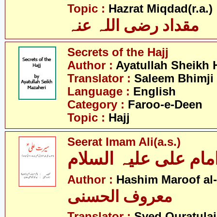
- 
Topic :
Hazrat Miqdad(r.a.)
مقداد رضی اللہ عنہ
Secrets of the Hajj
Author :
Ayatullah Sheikh 
Translator :
Saleem Bhimji
Language :
English
Category :
Faroo-e-Deen
Topic :
Hajj
Seerat Imam Ali(a.s.)
ام علی علیہ السلام
Author :
Hashim Maroof al
معروف الحسنی
Translator :
Syed Quratulai