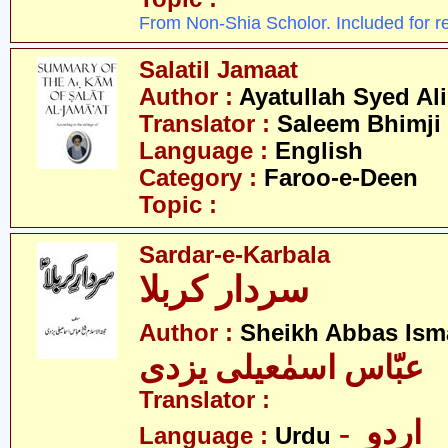
From Non-Shia Scholor. Included for r
Salatil Jamaat
Author :
Ayatullah Syed Ali
Translator :
Saleem Bhimji
Language :
English
Category :
Faroo-e-Deen
Topic :
Sardar-e-Karbala
سردار کربلا
Author :
Sheikh Abbas Isma
عبّاس اسمٰعیلی یزدی
Translator :
- اردو
Language :
Urdu