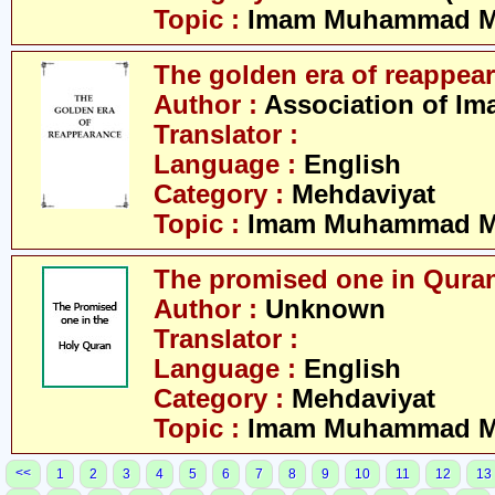
Topic :
Imam Muhammad Me
The golden era of reappea
Author :
Association of Im
Translator :
Language :
English
Category :
Mehdaviyat
Topic :
Imam Muhammad Me
The promised one in Qura
Author :
Unknown
Translator :
Language :
English
Category :
Mehdaviyat
Topic :
Imam Muhammad Me
<<
1
2
3
4
5
6
7
8
9
10
11
12
13