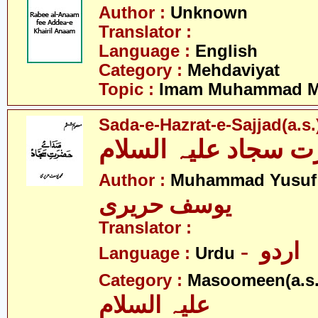
Author :
Unknown
Translator :
Language :
English
Category :
Mehdaviyat
Topic :
Imam Muhammad Me
Sada-e-Hazrat-e-Sajjad(a.s.
 سجاد علیہ السلام
Author :
Muhammad Yusuf 
یوسف حریری
Translator :
- اردو
Language :
Urdu
Category :
Masoomeen(a.s.
علیہ السلام