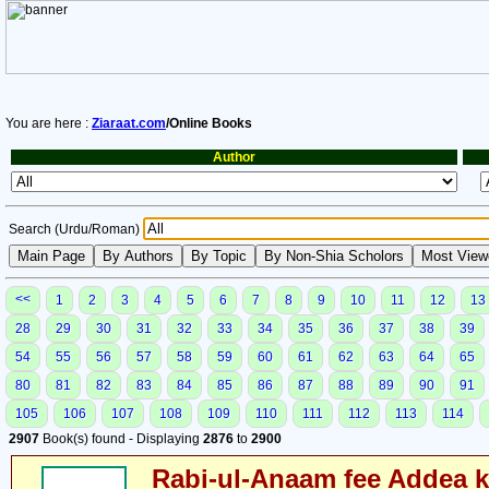
You are here :
Ziaraat.com
/Online Books
Author
Search (Urdu/Roman)
<<
1
2
3
4
5
6
7
8
9
10
11
12
13
28
29
30
31
32
33
34
35
36
37
38
39
54
55
56
57
58
59
60
61
62
63
64
65
80
81
82
83
84
85
86
87
88
89
90
91
105
106
107
108
109
110
111
112
113
114
2907
Book(s) found - Displaying
2876
to
2900
Rabi-ul-Anaam fee Addea k