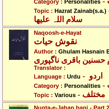
Category :
Personalities
- نب
Topic :
Hazrat Zainab(s.a.)
سلام اللہ علیھا
Naqoosh-e-Hayat
نقوش حیات
Author :
Ghulam Hasnain B
Translator :
- اردو
Language :
Urdu
Category :
Personalities
- مختلف
Topic :
Various
Nuqta-e-Jahan bani - Part 