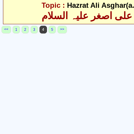
Topic :
Hazrat Ali Asghar(a.
علی اصغر علیہ السلام
<<
>>
1
2
3
4
5