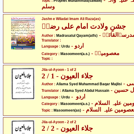
Topic :
Prophet Muhammad(sawaw)
وسلم
Jashn e Wiladat Imam Ali Raza(as)
جشنِ ولادت امام علی رضاؑ
- درسۃالقائمؑ
Author :
Madrasatul Qayam(atfs)
Translator :
- اردو
Language :
Urdu
- معصومینؑ
Category :
Masoomeen(a.s.)
Topic :
Jila-ul-Ayoon - 1 of 2
جلاء العیون - 1 / 2
Author :
Allama Syed Muhammad Baqar Majlisi
- ل حسین
Translator :
Allama Syed Abdul Hussain
- اردو
Language :
Urdu
Category :
Masoomeen(a.s.)
- صومین علیہ السلام
Topic :
Masoomeen(as)
Jila-ul-Ayoon - 2 of 2
جلاء العیون - 2 / 2