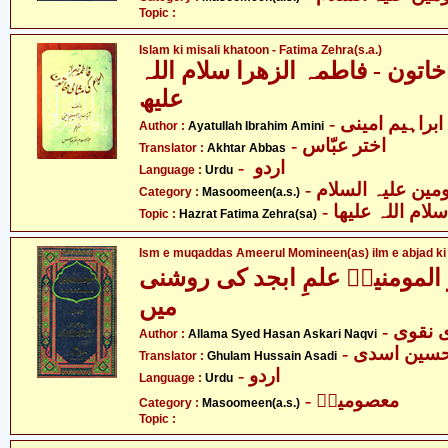
Topic :
Islam ki misali khatoon - Fatima Zehra(s.a.)
اتون - فاطمہ الزھرا سلام اللہ
علیھ
- ابراہیم امینی
Author :
Ayatullah Ibrahim Amini
- اختر عبّاس
Translator :
Akhtar Abbas
- اردو
Language :
Urdu
Category :
Masoomeen(a.s.)
-  اللہ علیھا
Topic :
Hazrat Fatima Zehra(sa)
Ism e muqaddas Ameerul Momineen(as) ilm e abjad ki
المومنینؑ علمِ ابجد کی روشنی
میں
- قوی
Author :
Allama Syed Hasan Askari Naqvi
- حسین اسدی
Translator :
Ghulam Hussain Asadi
- اردو
Language :
Urdu
- معصومینؑ
Category :
Masoomeen(a.s.)
Topic :