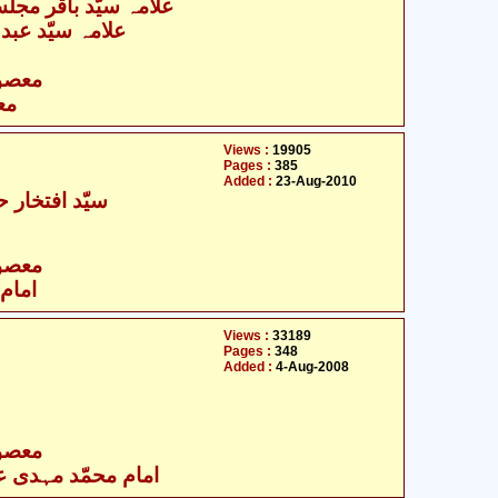
- علامہ سیّد باقر مجلسی
علامہ سیّد عبد
- معصومین علیہ السلام
مع
Views :
19905
Pages :
385
Added :
23-Aug-2010
سیّد افتخار ح
- معصومین علیہ السلام
امام 
Views :
33189
Pages :
348
Added :
4-Aug-2008
- معصومین علیہ السلام
امام محمّد مہدی علی