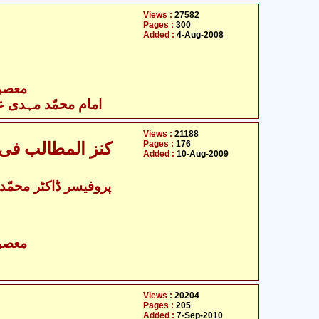
Views :
27582
Pages :
300
Added :
4-Aug-2008
- معصومین علیہ السلام
امام محمّد مہدی علی
Views :
21188
Pages :
176
کنز المطالب فی 
Added :
10-Aug-2009
- معصومین علیہ السلام
Views :
20204
Pages :
205
Added :
7-Sep-2010