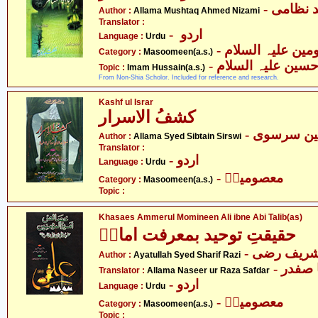
- نظامی
Author :
Allama Mushtaq Ahmed Nizami
Translator :
- اردو
Language :
Urdu
Category :
Masoomeen(a.s.)
- حسین علیہ السلام
Topic :
Imam Hussain(a.s.)
From Non-Shia Scholor. Included for reference and research.
Kashf ul Israr
کشفُ الاسرار
- ن سرسوی
Author :
Allama Syed Sibtain Sirswi
Translator :
- اردو
Language :
Urdu
- معصومینؑ
Category :
Masoomeen(a.s.)
Topic :
Khasaes Ammerul Momineen Ali ibne Abi Talib(as)
حقیقتِ توحید بمعرفت امامؑ
- شریف رضی
Author :
Ayatullah Syed Sharif Razi
- صفدر
Translator :
Allama Naseer ur Raza Safdar
- اردو
Language :
Urdu
- معصومینؑ
Category :
Masoomeen(a.s.)
Topic :