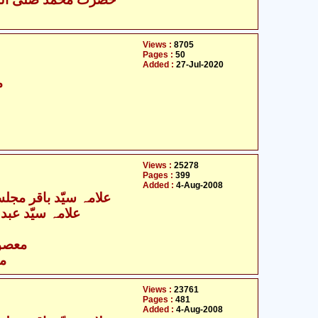
Views :
8705
Pages :
50
Added :
27-Jul-2020
م
Views :
25278
Pages :
399
Added :
4-Aug-2008
- علامہ سیّد باقر مجلسی
علامہ سیّد عبد
- معصومین علیہ السلام
مع
Views :
23761
Pages :
481
Added :
4-Aug-2008