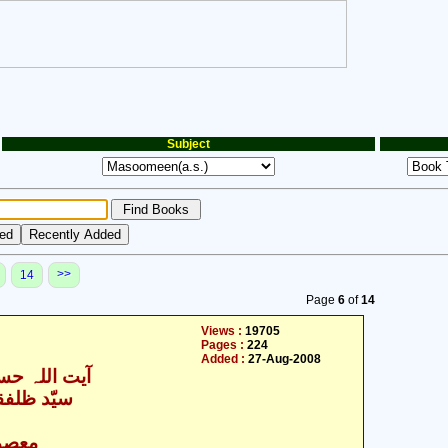
Subject
>>
14
Page
6
of
14
Views :
19705
Pages :
224
Added :
27-Aug-2008
آیت اللہ حس
- سیّد ظلفقار علی زیدی
- معصومین علیہ السلام