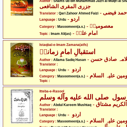
Author :
Shams ud din Muhammad Jazri al Muqri al Sh
جزری المقری الشافعی
- مد فیضی
Translator :
Qari Zahoor Ahmed Faizi
- اردو
Language :
Urdu
- معصومینؑ
Category :
Masoomeen(a.s.)
- امام علیؑ
Topic :
Imam Ali(as)
Istaqbal-e-Imam Zamana(atfs)
استقبالِ امامِ زمانہؑ
- امہ صادق حسن
Author :
Allama Sadiq Hasan
Translator :
- اردو
Language :
Urdu
Category :
Masoomeen(a.s.)
Topic :
Itteba-e-Rasool
رسول صلى الله عليه وآله وسلم
- لکریم مشتاق
Author :
Abdul Kareem Mushtaq
Translator :
- اردو
Language :
Urdu
Category :
Masoomeen(a.s.)
- حضرت محمد صلی اللہ علیہ وآلہ