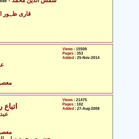
- شمس الدین محمد
afae
قاری ظہور اح
Views :
15509
Pages :
353
Added :
25-Nov-2014
عل
- معصومین علیہ السلام
Views :
21475
Pages :
102
اتباع 
Added :
27-Aug-2008
عبدا
- معصومین علیہ السلام