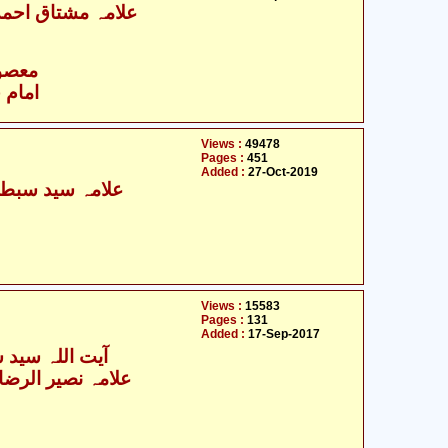
علامہ مشتاق احمد 
- معصومین علیہ السلام
امام 
Views :
49478
Pages :
451
Added :
27-Oct-2019
علامہ سید سبطی
Views :
15583
Pages :
131
Added :
17-Sep-2017
آیت اللہ سید 
علامہ نصیر الرضا 