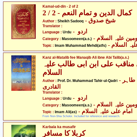
Kamal-ud-din - 2 of 2
کمال الدین و تمام النعم - 2 / 2
- شیخ صدوق
Author :
Sheikh Sadooq
Translator :
- اردو
Language :
Urdu
Category :
Masoomeen(a.s.)
- ہ السلام
Topic :
Imam Muhammad Mehdi(atfs)
Kanz al-Matalib fee Manaqib Ali ibne Abi Talib(a.s.)
مناقب علی ابن ابی طالب علیہ
السلام
- پروفیسر ڈاکٹر محمّد طاہر
Author :
Prof. Dr. Muhammad Tahir-ul-Qadri
القادری
Translator :
- اردو
Language :
Urdu
Category :
Masoomeen(a.s.)
- امام علی علیہ السلام
Topic :
Imam Ali(as)
From Non-Shia Scholor. Included for reference and research.
Karbala ka musafir
کربلا کا مسافر