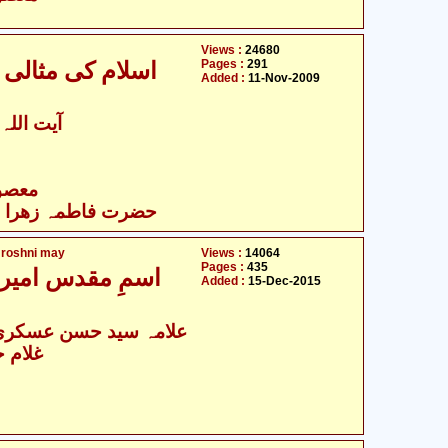
Views :
24680
Pages :
291
اسلام کی مثالی خ
Added :
11-Nov-2009
آیت اللہ 
- معصومین علیہ السلام
حضرت فاطمہ زھرا سلام
 roshni may
Views :
14064
Pages :
435
اسمِ مقدس امیر 
Added :
15-Dec-2015
علامہ سید حسن عسکری ن
غلام 