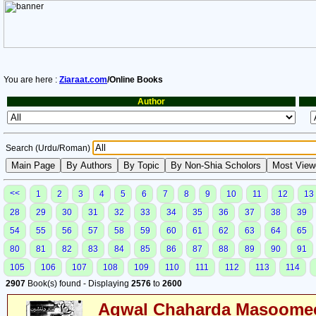
You are here :
Ziaraat.com
/Online Books
Author
Search (Urdu/Roman)
<<
1
2
3
4
5
6
7
8
9
10
11
12
13
28
29
30
31
32
33
34
35
36
37
38
39
54
55
56
57
58
59
60
61
62
63
64
65
80
81
82
83
84
85
86
87
88
89
90
91
105
106
107
108
109
110
111
112
113
114
2907
Book(s) found - Displaying
2576
to
2600
Aqwal Chaharda Masoomee