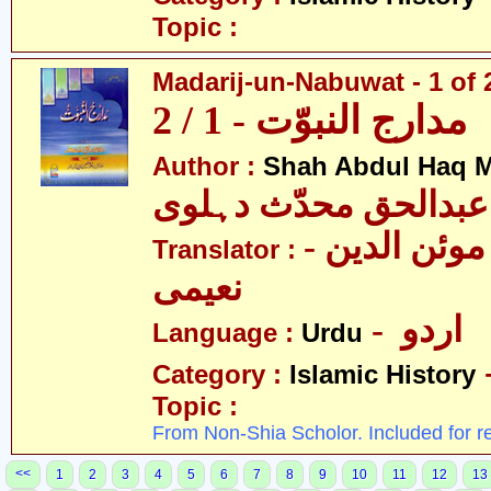
Topic :
Madarij-un-Nabuwat - 1 of 
مدارج النبوّت - 1 / 2
Author :
Shah Abdul Haq M
عبدالحق محدّث دہلوی
- سیّد غلام موئن الدین
Translator :
نعیمی
- اردو
Language :
Urdu
Category :
Islamic History
Topic :
From Non-Shia Scholor. Included for r
<<
1
2
3
4
5
6
7
8
9
10
11
12
13