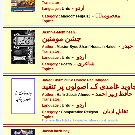
Translator :
- اردو
Language :
Urdu
- معصومینؑ
Category :
Masoomeen(a.s.)
Topic :
Jashn-e-Momineen
جشن مومنین
- یدر
Author :
Master Syed Sharif Hussain Haider
Translator :
- اردو
Language :
Urdu
- شاعری
Category :
Poetry
Topic :
Javed Ghamidi Ke Usoolo Par Tanqeed
- حافظ زبیر احمد
Author :
Hafiz Zubair Ahmed
Translator :
- اردو
Language :
Urdu
- تقابلِ ادیان
Category :
Comparative Religion
Topic :
From Non-Shia Scholor. Included for reference and research.
Jawab hazir hay