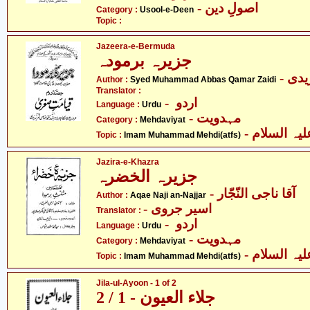
- اصولِ دین
Category :
Usool-e-Deen
Topic :
Jazeera-e-Bermuda
جزیرہ برمودہ
Author :
Syed Muhammad Abbas Qamar Zaidi
Translator :
- اردو
Language :
Urdu
- مہدویت
Category :
Mehdaviyat
- ہ السلام
Topic :
Imam Muhammad Mehdi(atfs)
Jazira-e-Khazra
جزیرہ الخضرہ
- آقا ناجی النّجّار
Author :
Aqae Naji an-Najjar
- اسیر جروی
Translator :
- اردو
Language :
Urdu
- مہدویت
Category :
Mehdaviyat
- ہ السلام
Topic :
Imam Muhammad Mehdi(atfs)
Jila-ul-Ayoon - 1 of 2
جلاء العیون - 1 / 2