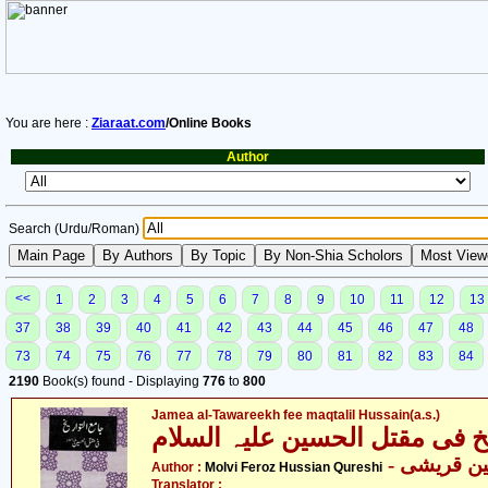
You are here :
Ziaraat.com
/Online Books
Author
Search (Urdu/Roman)
<<
1
2
3
4
5
6
7
8
9
10
11
12
13
37
38
39
40
41
42
43
44
45
46
47
48
73
74
75
76
77
78
79
80
81
82
83
84
2190
Book(s) found - Displaying
776
to
800
Jamea al-Tawareekh fee maqtalil Hussain(a.s.)
یخ فی مقتل الحسین علیہ السلام
Author :
Molvi Feroz Hussian Qureshi
Translator :