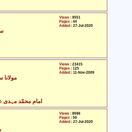
Views :
9551
Pages :
44
Added :
27-Jul-2020
سی
Views :
23415
Pages :
125
Added :
11-Nov-2009
مولانا س
امام محمّد مہدی علی
Views :
8696
Pages :
50
Added :
27-Jul-2020
م