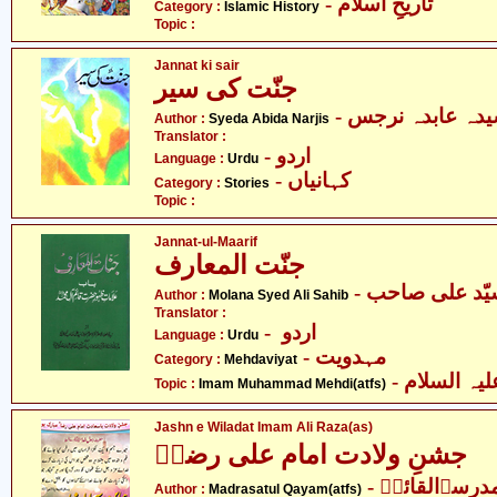
- تاریخِ اسلام
Category :
Islamic History
Topic :
Jannat ki sair
جنّت کی سیر
- دہ عابدہ نرجس
Author :
Syeda Abida Narjis
Translator :
- اردو
Language :
Urdu
- کہانیاں
Category :
Stories
Topic :
Jannat-ul-Maarif
جنّت المعارف
- یّد علی صاحب
Author :
Molana Syed Ali Sahib
Translator :
- اردو
Language :
Urdu
- مہدویت
Category :
Mehdaviyat
- ہ السلام
Topic :
Imam Muhammad Mehdi(atfs)
Jashn e Wiladat Imam Ali Raza(as)
جشنِ ولادت امام علی رضاؑ
- درسۃالقائمؑ
Author :
Madrasatul Qayam(atfs)