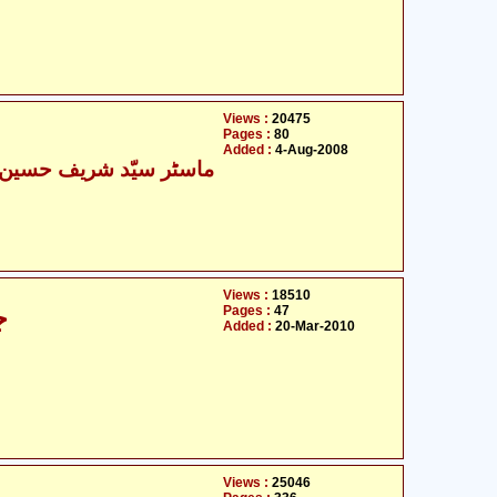
Views :
20475
Pages :
80
Added :
4-Aug-2008
ماسٹر سیّد شریف حسین ح
Views :
18510
Pages :
47
جاوید غامدی کے اصولوں پر تنقید
Added :
20-Mar-2010
Views :
25046