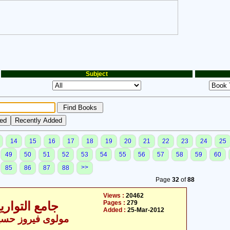
Subject
14
15
16
17
18
19
20
21
22
23
24
25
49
50
51
52
53
54
55
56
57
58
59
60
>>
85
86
87
88
Page
32
of
88
Views :
20462
Pages :
279
جامع التوار
Added :
25-Mar-2012
- مولوی فیروز حسین قریشی