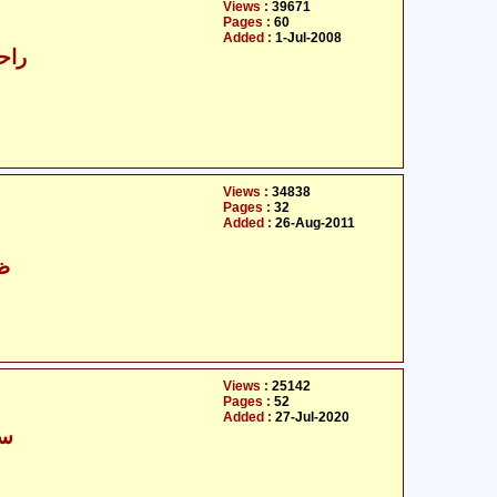
Views :
39671
Pages :
60
Added :
1-Jul-2008
راح
Views :
34838
Pages :
32
Added :
26-Aug-2011
- ظلفقاار علی زیدی
Views :
25142
Pages :
52
Added :
27-Jul-2020
سی