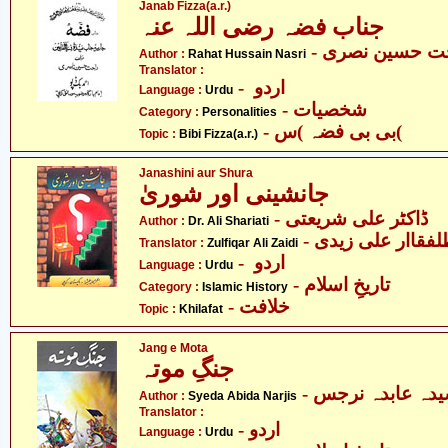
Janab Fizza(a.r.)
جناب فضہ رضی اللہ عنہ
- ت حسین نصری
Author :
Rahat Hussain Nasri
Translator :
- اردو
Language :
Urdu
- شخصیات
Category :
Personalities
- بی بی فضہ )س(
Topic :
Bibi Fizza(a.r.)
Janashini aur Shura
جانشینی اور شوریٰ
- ڈاکٹر علی شریعتی
Author :
Dr. Ali Shariati
Translator :
Zulfiqar Ali Zaidi
- اردو
Language :
Urdu
- تاریخِ اسلام
Category :
Islamic History
- خلافت
Topic :
Khilafat
Jang e Mota
جنگِ موتہ
- دہ عابدہ نرجس
Author :
Syeda Abida Narjis
Translator :
- اردو
Language :
Urdu