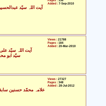
Pages :
336
Added :
7-Sep-2010
Views :
21788
Pages :
184
Added :
20-Mar-2010
آیت اللہ سیّد علی 
سیّد ابو محمّ
Views :
27327
Pages :
348
Added :
28-Jul-2012