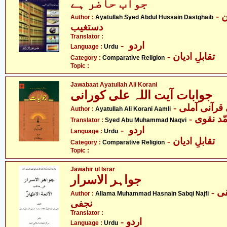
جواب حاضر ہے
- آیت اللہ سیّد عبدالحسین
Author :
Ayatullah Syed Abdul Hussain Dastghaib
دستغیب
Translator :
- اردو
Language :
Urdu
- تقابلِ ادیان
Category :
Comparative Religion
Topic :
Jawabaat Ayatullah Ali Korani
جوابات آیت اللہ علی کورانی
- قرآنی آملی
Author :
Ayatullah Ali Korani Aamli
- د نقوی
Translator :
Syed Abu Muhammad Naqvi
- اردو
Language :
Urdu
- تقابلِ ادیان
Category :
Comparative Religion
Topic :
Jawahir ul Israr
جواہر الاسرار
- علامہ محمّد حسنین سابقی
Author :
Allama Muhammad Hasnain Sabqi Najfi
نجفی
Translator :
- اردو
Language :
Urdu