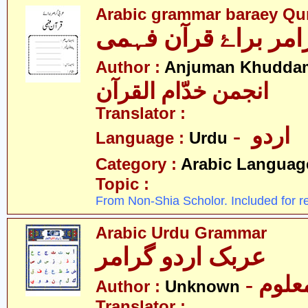
Arabic grammar baraey Qu
Author :
Anjuman Khuddam
انجمن خدّام القرآن
Translator :
- اردو
Language :
Urdu
Category :
Arabic Languag
Topic :
From Non-Shia Scholor. Included for r
Arabic Urdu Grammar
عربک اردو گرامر
- علوم
Author :
Unknown
Translator :