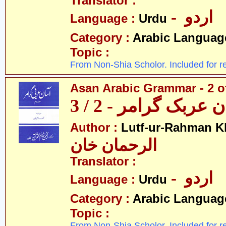
Translator :
- اردو
Language :
Urdu
Category :
Arabic Languag
Topic :
From Non-Shia Scholor. Included for r
Asan Arabic Grammar - 2 o
 عربک گرامر - 2 / 3
Author :
Lutf-ur-Rahman K
الرحمان خان
Translator :
- اردو
Language :
Urdu
Category :
Arabic Languag
Topic :
From Non-Shia Scholor. Included for r