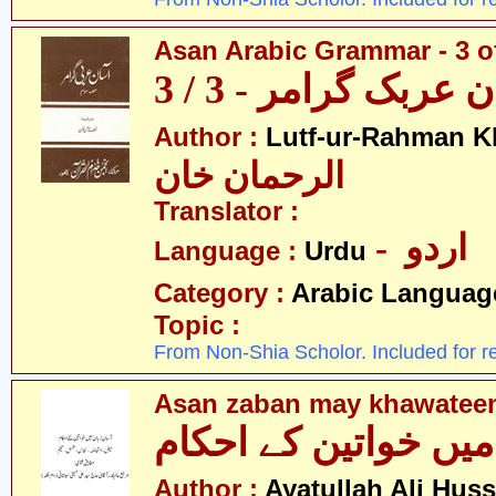
Asan Arabic Grammar - 3 o
 عربک گرامر - 3 / 3
Author :
Lutf-ur-Rahman K
الرحمان خان
Translator :
- اردو
Language :
Urdu
Category :
Arabic Languag
Topic :
From Non-Shia Scholor. Included for r
Asan zaban may khawatee
میں خواتین کے احکام
Author :
Ayatullah Ali Huss