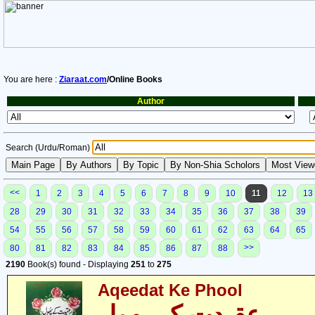
You are here :
Ziaraat.com
/Online Books
Author
Search (Urdu/Roman)
<<
1
2
3
4
5
6
7
8
9
10
11
12
13
28
29
30
31
32
33
34
35
36
37
38
39
54
55
56
57
58
59
60
61
62
63
64
65
>>
80
81
82
83
84
85
86
87
88
2190
Book(s) found - Displaying
251
to
275
Aqeedat Ke Phool