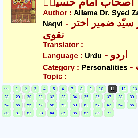
اصحاب امام حسینؑ
Author :
Allama Dr. Syed Z
- علامہ ڈاکٹر سیّد ضمیر اختر
Naqvi
نقوی
Translator :
- اردو
Language :
Urdu
Category :
Personalities
Topic :
<<
1
2
3
4
5
6
7
8
9
10
11
12
13
28
29
30
31
32
33
34
35
36
37
38
39
54
55
56
57
58
59
60
61
62
63
64
65
>>
80
81
82
83
84
85
86
87
88