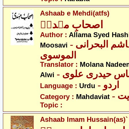
Ashaab e Mehdi(atfs)
اصحابِ مہدیؑ
Author :
Allama Syed Hashi
- علامہ سید ہاشم البحرانی
Moosavi
الموسوی
Translator :
Molana Nadeem
- باس حیدری علوی
Alwi
- اردو
Language :
Urdu
- 
Category :
Mahdaviat
Topic :
Ashaab Imam Hussain(as)`