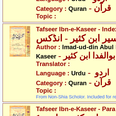
- قرآن
Category :
Quran
Topic :
Tafseer Ibn-e-Kaseer - Inde
یر ابن کثیر - انڈکس
Author :
Imad-ud-din Abul 
- الفدا ابن کثیر
Kaseer
Translator :
- اردو
Language :
Urdu
- قرآن
Category :
Quran
Topic :
From Non-Shia Scholor. Included for r
Tafseer Ibn-e-Kaseer - Para