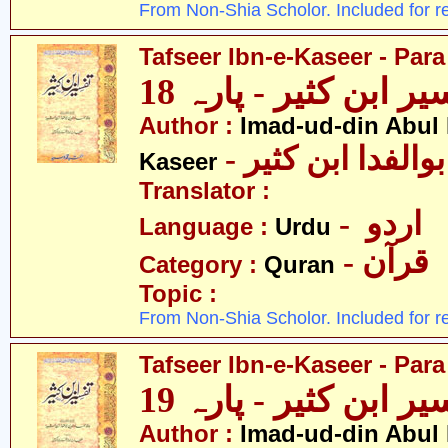
From Non-Shia Scholor. Included for r
Tafseer Ibn-e-Kaseer - Para
ر ابن کثیر - پارہ 18
Author :
Imad-ud-din Abul 
- الفدا ابن کثیر
Kaseer
Translator :
- اردو
Language :
Urdu
- قرآن
Category :
Quran
Topic :
From Non-Shia Scholor. Included for r
Tafseer Ibn-e-Kaseer - Para
ر ابن کثیر - پارہ 19
Author :
Imad-ud-din Abul 