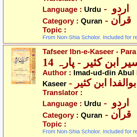
- اردو
Language :
Urdu
- قرآن
Category :
Quran
Topic :
From Non-Shia Scholor. Included for r
Tafseer Ibn-e-Kaseer - Para
ر ابن کثیر - پارہ 14
Author :
Imad-ud-din Abul 
- الفدا ابن کثیر
Kaseer
Translator :
- اردو
Language :
Urdu
- قرآن
Category :
Quran
Topic :
From Non-Shia Scholor. Included for r