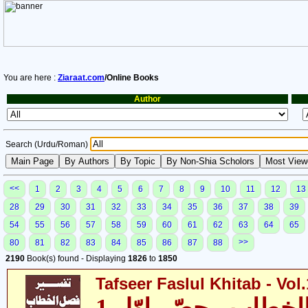
You are here :
Ziaraat.com
/Online Books
Author
Search (Urdu/Roman)
<<
1
2
3
4
5
6
7
8
9
10
11
12
13
28
29
30
31
32
33
34
35
36
37
38
39
54
55
56
57
58
59
60
61
62
63
64
65
>>
80
81
82
83
84
85
86
87
88
2190
Book(s) found - Displaying
1826
to
1850
Tafseer Faslul Khitab - Vol.