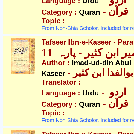
- اردو
Language :
Urdu
- قرآن
Category :
Quran
Topic :
From Non-Shia Scholor. Included for r
Tafseer Ibn-e-Kaseer - Para
ر ابن کثیر - پارہ 11
Author :
Imad-ud-din Abul 
- الفدا ابن کثیر
Kaseer
Translator :
- اردو
Language :
Urdu
- قرآن
Category :
Quran
Topic :
From Non-Shia Scholor. Included for r